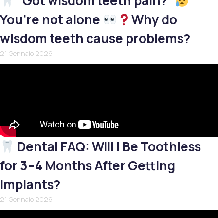
“Got wisdom teeth pain?”
You’re not alone
Why do
wisdom teeth cause problems?
21 Gennaio 2026
Dental FAQ: Will I Be Toothless
for 3–4 Months After Getting
Implants?
21 Gennaio 2026