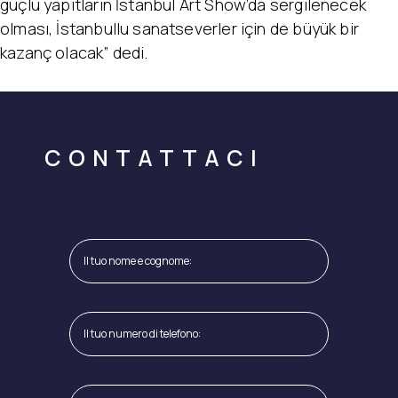
güçlü yapıtların İstanbul Art Show’da sergilenecek
olması, İstanbullu sanatseverler için de büyük bir
kazanç olacak” dedi.
CONTATTACI