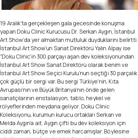
19 Aralık’ta gerçekleşen gala gecesinde konuşma
yapan Doku Clinic Kurucusu Dr. Serkan Aygın, İstanbul
Art Show’da yer almaktan mutluluk duyduklarını belirtti.
İstanbul Art Show’un Sanat Direktörü Yalın Alpay ise
“Doku Clinic’in 300 parçayı aşan dev koleksiyonundan
İstanbul Art Show Sanat Direktörü olarak benim ve
İstanbul Art Show Seçici Kurulu’nun seçtiği 30 parçalık
çok güçlü bir sergi var. Bu sergi Türkiye’nin, Kıta
Avrupası’nın ve Büyük Britanya’nın önde gelen
sanatçılarının enstalasyon, tablo, heykel ve
rölyeflerinden meydana geliyor. Doku Clinic
Koleksiyonu, kurumun kurucu ortakları Serkan ve
Melda Aygın’a ait. Aygın çifti bu dev koleksiyon için
ciddi zaman, bütçe ve emek harcamışlar. Böylesine