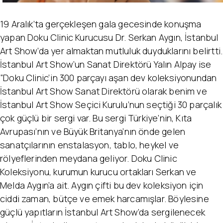
19 Aralık’ta gerçekleşen gala gecesinde konuşma
yapan Doku Clinic Kurucusu Dr. Serkan Aygın, İstanbul
Art Show’da yer almaktan mutluluk duyduklarını belirtti.
İstanbul Art Show’un Sanat Direktörü Yalın Alpay ise
“Doku Clinic’in 300 parçayı aşan dev koleksiyonundan
İstanbul Art Show Sanat Direktörü olarak benim ve
İstanbul Art Show Seçici Kurulu’nun seçtiği 30 parçalık
çok güçlü bir sergi var. Bu sergi Türkiye’nin, Kıta
Avrupası’nın ve Büyük Britanya’nın önde gelen
sanatçılarının enstalasyon, tablo, heykel ve
rölyeflerinden meydana geliyor. Doku Clinic
Koleksiyonu, kurumun kurucu ortakları Serkan ve
Melda Aygın’a ait. Aygın çifti bu dev koleksiyon için
ciddi zaman, bütçe ve emek harcamışlar. Böylesine
güçlü yapıtların İstanbul Art Show’da sergilenecek