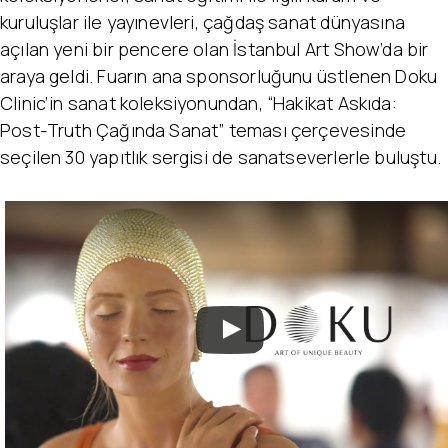
kuruluşlar ile yayınevleri, çağdaş sanat dünyasına
açılan yeni bir pencere olan İstanbul Art Show’da bir
araya geldi. Fuarın ana sponsorluğunu üstlenen Doku
Clinic’in sanat koleksiyonundan, “Hakikat Askıda:
Post-Truth Çağında Sanat” teması çerçevesinde
seçilen 30 yapıtlık sergisi de sanatseverlerle buluştu.