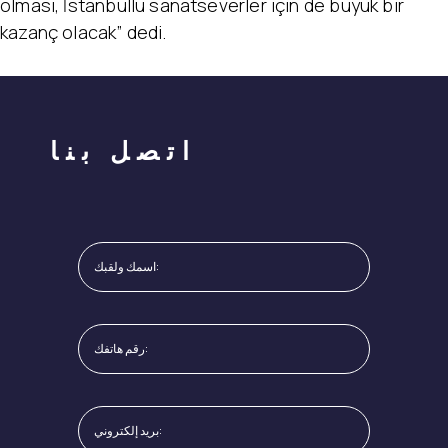
olması, İstanbullu sanatseverler için de büyük bir
kazanç olacak” dedi.
اتصل بنا