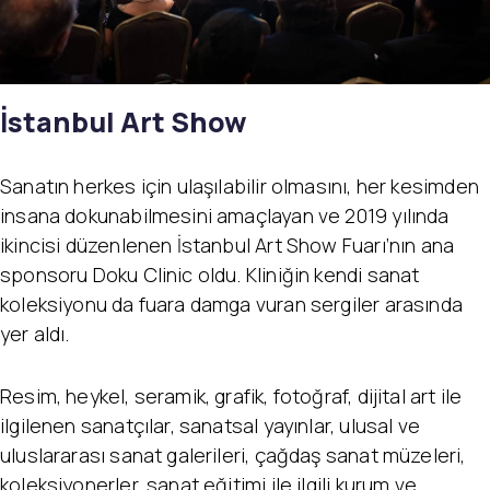
İstanbul Art Show
Sanatın herkes için ulaşılabilir olmasını, her kesimden
insana dokunabilmesini amaçlayan ve 2019 yılında
ikincisi düzenlenen İstanbul Art Show Fuarı’nın ana
sponsoru Doku Clinic oldu. Kliniğin kendi sanat
koleksiyonu da fuara damga vuran sergiler arasında
yer aldı.
​Resim, heykel, seramik, grafik, fotoğraf, dijital art ile
ilgilenen sanatçılar, sanatsal yayınlar, ulusal ve
uluslararası sanat galerileri, çağdaş sanat müzeleri,
koleksiyonerler, sanat eğitimi ile ilgili kurum ve