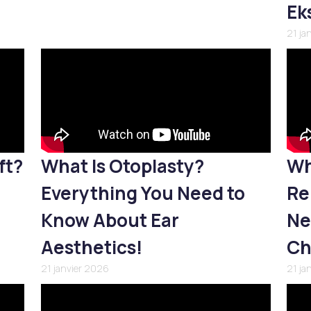
Ek
21 ja
ft?
What Is Otoplasty?
Wh
Everything You Need to
Re
Know About Ear
Ne
Aesthetics!
Ch
21 janvier 2026
21 ja