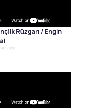
nçlik Rüzgarı / Engin
al
nvier 2026