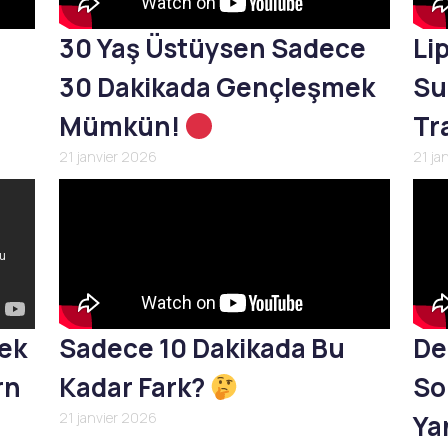
30 Yaş Üstüysen Sadece
Li
30 Dakikada Gençleşmek
Su
Mümkün!
Tr
21 janvier 2026
21 ja
mek
Sadece 10 Dakikada Bu
De
rn
Kadar Fark?
So
21 janvier 2026
Yan