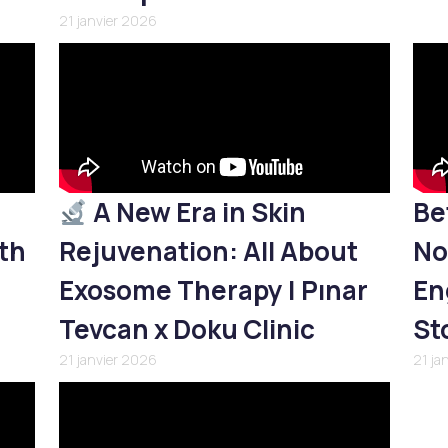
21 janvier 2026
A New Era in Skin
Be
th
Rejuvenation: All About
No
Exosome Therapy | Pınar
En
Tevcan x Doku Clinic
St
21 janvier 2026
21 ja