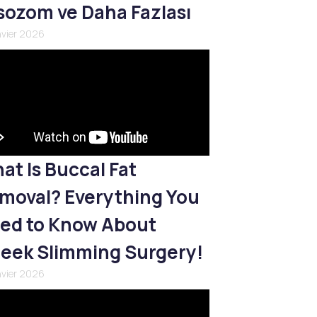
sozom ve Daha Fazlası
nvier 2026
at Is Buccal Fat
moval? Everything You
ed to Know About
eek Slimming Surgery!
nvier 2026