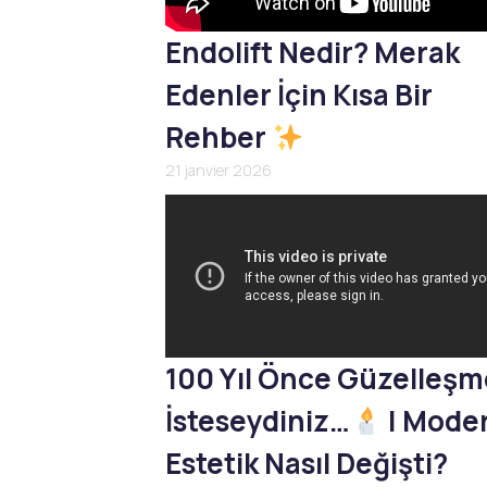
Endolift Nedir? Merak
Edenler İçin Kısa Bir
Rehber
21 janvier 2026
100 Yıl Önce Güzelleş
İsteseydiniz…
| Mode
Estetik Nasıl Değişti?