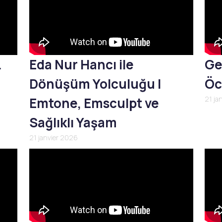
L
Eda Nur Hancı ile
Ge
Dönüşüm Yolculuğu |
Öc
Emtone, Emsculpt ve
21 ja
Sağlıklı Yaşam
21 janvier 2026