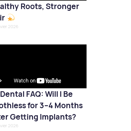
althy Roots, Stronger
ir
nvier 2026
Dental FAQ: Will I Be
othless for 3–4 Months
ter Getting Implants?
nvier 2026