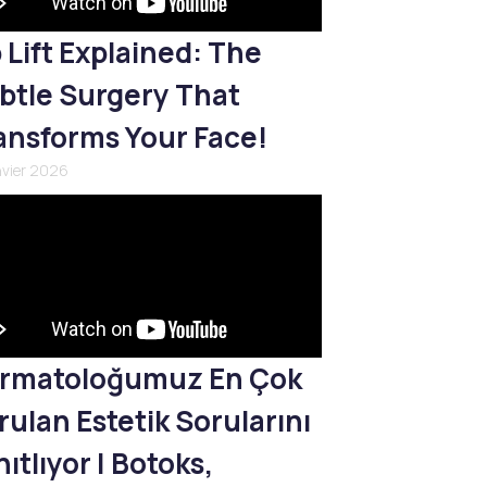
p Lift Explained: The
btle Surgery That
ansforms Your Face!
nvier 2026
rmatoloğumuz En Çok
rulan Estetik Sorularını
ıtlıyor | Botoks,