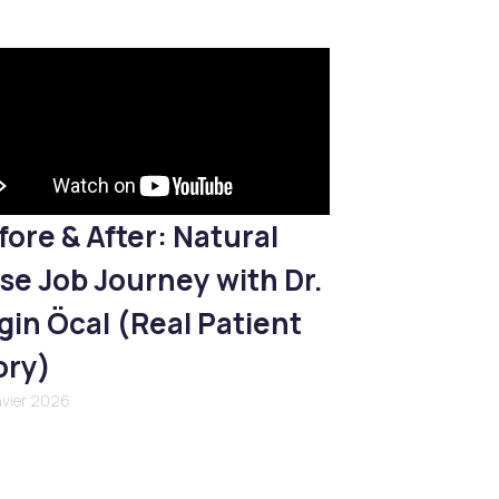
fore & After: Natural
se Job Journey with Dr.
gin Öcal (Real Patient
ory)
nvier 2026