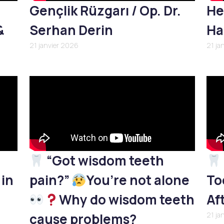
Gençlik Rüzgarı / Op. Dr.
He
&
Serhan Derin
Ha
21 janvier 2026
21 ja
“Got wisdom teeth
 in
pain?”
You’re not alone
To
Why do wisdom teeth
Af
cause problems?
21 ja