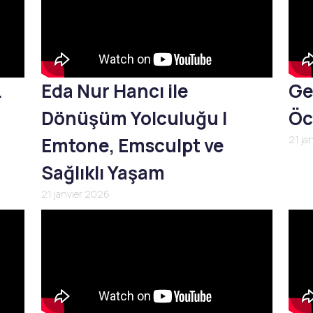
L
Eda Nur Hancı ile
Ge
Dönüşüm Yolculuğu |
Öc
Emtone, Emsculpt ve
21 ja
Sağlıklı Yaşam
21 janvier 2026