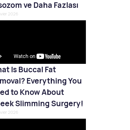
sozom ve Daha Fazlası
nvier 2026
at Is Buccal Fat
moval? Everything You
ed to Know About
eek Slimming Surgery!
nvier 2026