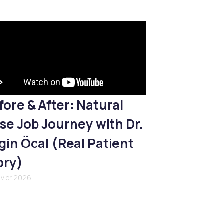
fore & After: Natural
se Job Journey with Dr.
gin Öcal (Real Patient
ory)
nvier 2026