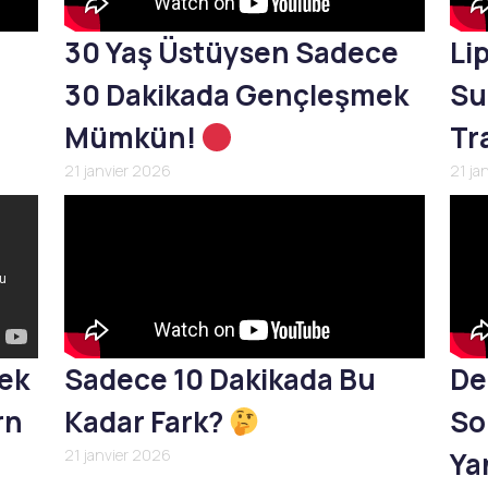
30 Yaş Üstüysen Sadece
Li
30 Dakikada Gençleşmek
Su
Mümkün!
Tr
21 janvier 2026
21 ja
mek
Sadece 10 Dakikada Bu
De
rn
Kadar Fark?
So
21 janvier 2026
Yan