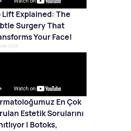
p Lift Explained: The
btle Surgery That
ansforms Your Face!
nvier 2026
rmatoloğumuz En Çok
rulan Estetik Sorularını
ıtlıyor | Botoks,