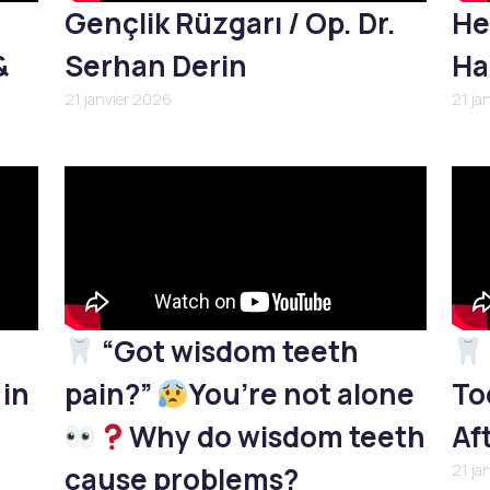
Gençlik Rüzgarı / Op. Dr.
He
&
Serhan Derin
Ha
21 janvier 2026
21 ja
“Got wisdom teeth
 in
pain?”
You’re not alone
To
Why do wisdom teeth
Af
cause problems?
21 ja