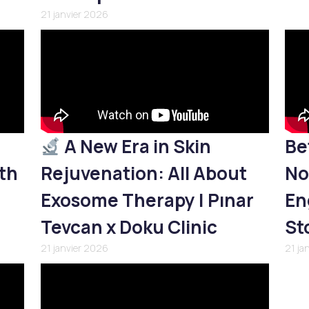
21 janvier 2026
A New Era in Skin
Be
th
Rejuvenation: All About
No
Exosome Therapy | Pınar
En
Tevcan x Doku Clinic
St
21 janvier 2026
21 ja