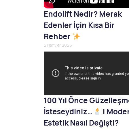
Endolift Nedir? Merak
Edenler İçin Kısa Bir
Rehber
21 janvier 2026
100 Yıl Önce Güzelleş
İsteseydiniz…
| Mode
Estetik Nasıl Değişti?