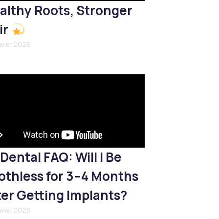
althy Roots, Stronger
ir
nvier 2026
Dental FAQ: Will I Be
othless for 3–4 Months
ter Getting Implants?
nvier 2026