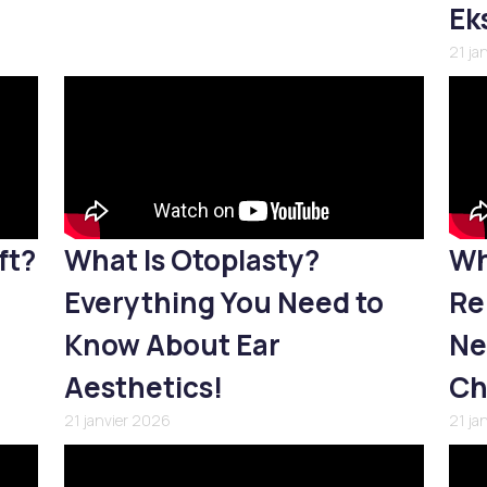
Ek
21 ja
ft?
What Is Otoplasty?
Wh
Everything You Need to
Re
Know About Ear
Ne
Aesthetics!
Ch
21 janvier 2026
21 ja