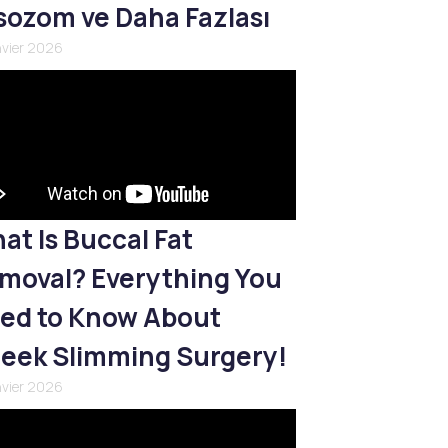
sozom ve Daha Fazlası
nvier 2026
at Is Buccal Fat
moval? Everything You
ed to Know About
eek Slimming Surgery!
nvier 2026