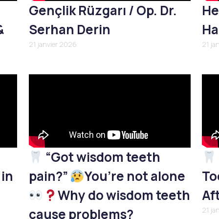
Gençlik Rüzgarı / Op. Dr.
He
&
Serhan Derin
Ha
21 janvier 2026
21 ja
“Got wisdom teeth
 in
pain?”
You’re not alone
To
Why do wisdom teeth
Af
cause problems?
21 ja