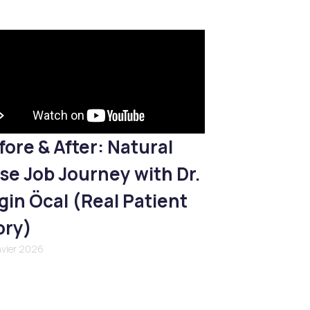
fore & After: Natural
se Job Journey with Dr.
gin Öcal (Real Patient
ory)
nvier 2026