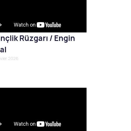
nçlik Rüzgarı / Engin
al
nvier 2026