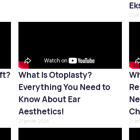
Ek
21 ja
ft?
What Is Otoplasty?
Wh
Everything You Need to
Re
Know About Ear
Ne
Aesthetics!
Ch
21 janvier 2026
21 ja