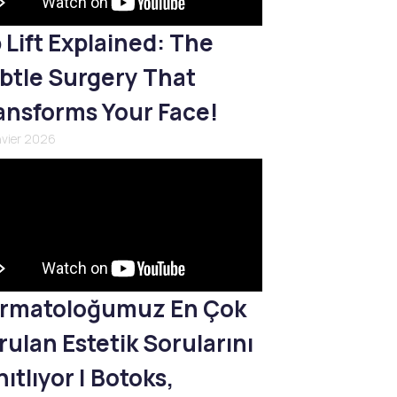
p Lift Explained: The
btle Surgery That
ansforms Your Face!
nvier 2026
rmatoloğumuz En Çok
rulan Estetik Sorularını
ıtlıyor | Botoks,