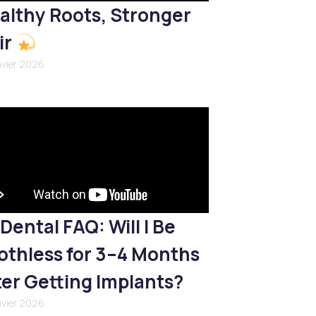
althy Roots, Stronger
ir
nvier 2026
Dental FAQ: Will I Be
othless for 3–4 Months
ter Getting Implants?
nvier 2026