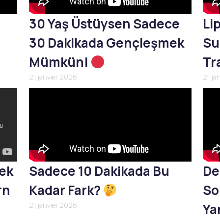
30 Yaş Üstüysen Sadece
Li
30 Dakikada Gençleşmek
Su
Mümkün!
Tr
21 janvier 2026
21 ja
mek
Sadece 10 Dakikada Bu
De
rn
Kadar Fark?
So
21 janvier 2026
Yan