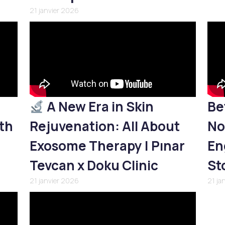
21 janvier 2026
A New Era in Skin
Be
th
Rejuvenation: All About
No
Exosome Therapy | Pınar
En
Tevcan x Doku Clinic
St
21 janvier 2026
21 ja