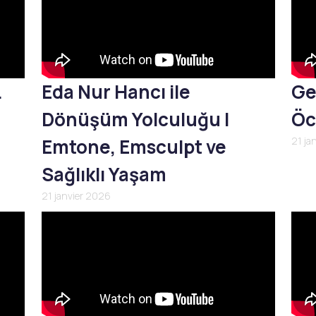
L
Eda Nur Hancı ile
Ge
Dönüşüm Yolculuğu |
Öc
Emtone, Emsculpt ve
21 ja
Sağlıklı Yaşam
21 janvier 2026