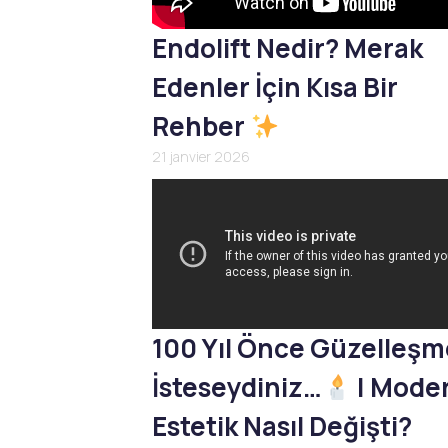
Endolift Nedir? Merak
Edenler İçin Kısa Bir
Rehber
21 janvier 2026
100 Yıl Önce Güzelleş
İsteseydiniz…
| Mode
Estetik Nasıl Değişti?