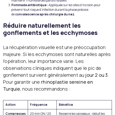
maintenir l’humidité des parois nasales.
Pommade antibiotique :
Appliquée sur les sites d’incision pour
prévenir tout risque d’infection durant la phase précoce
de
convalescence après chirurgie du nez
.
Réduire naturellement les
gonflements et les ecchymoses
La récupération visuelle est une préoccupation
majeure. Si les ecchymoses sont naturelles après
l’opération, leur importance varie. Les
observations cliniques indiquent que le pic de
gonflement survient généralement au
jour 2 ou 3
.
Pour garantir une
rhinoplastie sereine en
Turquie
, nous recommandons :
Action
Fréquence
Bénéfice
Compresses
20 min ON / 20
Resserre les vaisseaux ; réduit les