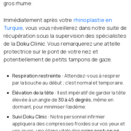
gros rhume.
Immédiatement après votre
rhinoplastie en
Turquie
, vous vous réveillerez dans notre suite de
récupération sous la supervision des spécialistes
de la
Doku Clinic
. Vous remarquerez une attelle
protectrice sur le pont de votre nez et
potentiellement de petits tampons de gaze.
Respiration restreinte :
Attendez-vous à respirer
par la bouche au début ; c’est normal et temporaire.
Élévation de la tête :
Il est impératif de garder la tête
élevée à un angle de
30 à 45 degrés
, même en
dormant, pour minimiser l’œdème.
Suivi Doku Clinic :
Notre personnel infirmier
appliquera des compresses froides sur vos yeux et
vos joues, une étape vitale des
soins post-op en