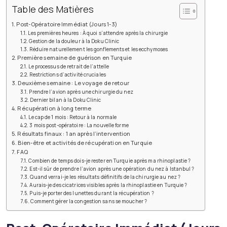
Table des Matières
Post-Opératoire Immédiat (Jours 1-3)
Les premières heures : À quoi s’attendre après la chirurgie
Gestion de la douleur à la Doku Clinic
Réduire naturellement les gonflements et les ecchymoses
Première semaine de guérison en Turquie
Le processus de retrait de l’attelle
Restrictions d’activité cruciales
Deuxième semaine : Le voyage de retour
Prendre l’avion après une chirurgie du nez
Dernier bilan à la Doku Clinic
Récupération à long terme
Le cap de 1 mois : Retour à la normale
3 mois post-opératoire : La nouvelle forme
Résultats finaux : 1 an après l’intervention
Bien-être et activités de récupération en Turquie
FAQ
Combien de temps dois-je rester en Turquie après ma rhinoplastie ?
Est-il sûr de prendre l’avion après une opération du nez à Istanbul ?
Quand verrai-je les résultats définitifs de la chirurgie au nez ?
Aurais-je des cicatrices visibles après la rhinoplastie en Turquie ?
Puis-je porter des lunettes durant la récupération ?
Comment gérer la congestion sans se moucher ?