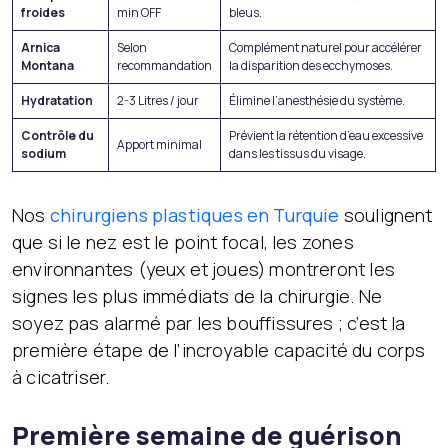
froides
min OFF
bleus.
Arnica
Selon
Complément naturel pour accélérer
Montana
recommandation
la disparition des ecchymoses.
Hydratation
2-3 Litres / jour
Élimine l’anesthésie du système.
Contrôle du
Prévient la rétention d’eau excessive
Apport minimal
sodium
dans les tissus du visage.
Nos
chirurgiens plastiques en Turquie
soulignent
que si le nez est le point focal, les zones
environnantes (yeux et joues) montreront les
signes les plus immédiats de la chirurgie. Ne
soyez pas alarmé par les bouffissures ; c’est la
première étape de l’incroyable capacité du corps
à cicatriser.
Première semaine de guérison