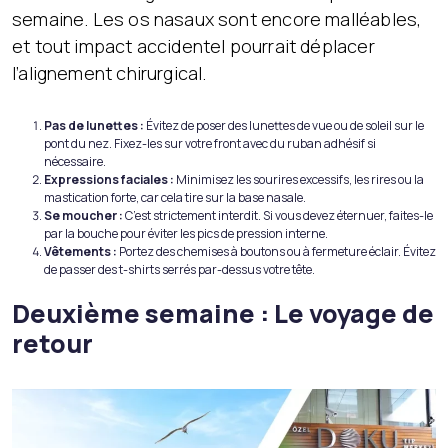
semaine. Les os nasaux sont encore malléables,
et tout impact accidentel pourrait déplacer
l’alignement chirurgical.
Pas de lunettes :
Évitez de poser des lunettes de vue ou de soleil sur le
pont du nez. Fixez-les sur votre front avec du ruban adhésif si
nécessaire.
Expressions faciales :
Minimisez les sourires excessifs, les rires ou la
mastication forte, car cela tire sur la base nasale.
Se moucher :
C’est strictement interdit. Si vous devez éternuer, faites-le
par la bouche pour éviter les pics de pression interne.
Vêtements :
Portez des chemises à boutons ou à fermeture éclair. Évitez
de passer des t-shirts serrés par-dessus votre tête.
Deuxième semaine : Le voyage de
retour