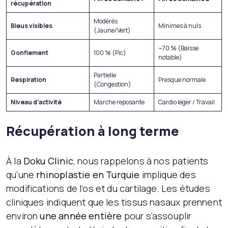
récupération
Modérés
Bleus visibles
Minimes à nuls
(Jaune/Vert)
~70 % (Baisse
Gonflement
100 % (Pic)
notable)
Partielle
Respiration
Presque normale
(Congestion)
Niveau d’activité
Marche reposante
Cardio léger / Travail
Récupération à long terme
À la
Doku Clinic
, nous rappelons à nos patients
qu’une
rhinoplastie en Turquie
implique des
modifications de l’os et du cartilage. Les études
cliniques indiquent que les tissus nasaux prennent
environ
une année entière
pour s’assouplir