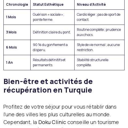
Chronologie
Statut Esthétique
Niveau d’Activité
Guérison « sociale » ;
Cardio léger ; pas de sport de
1 Mois
pointe ferme.
contact.
Routine complète ; prudence
3 Mois
Définition claire du pont.
aux chocs.
90 % du gonflement a
Style de vie normal ; aucune
6 Mois
disparu.
restriction.
Résultats définitifs et
Stabilité structurelle
1 An
permanents.
complète.
Bien-être et activités de
récupération en Turquie
Profitez de votre séjour pour vous rétablir dans
l’une des villes les plus culturelles au monde.
Cependant, la
Doku Clinic
conseille un tourisme