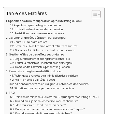
Table des Matières
Spécificités de la récupération après un lifting du cou
Aspects uniques de la guérison du cou
Utilisation du vêtement de compression
Restrictions de mouvement et ergonomie
Calendrier de récupération jour après jour
Jours 1-7 : Soins immédiats
Semaine 2 : Mobilité améliorée et retrait des sutures
Semaines 3-4 : Retour aux activités quotidiennes
Gestion efficace des effets secondaires
Engourdissement et changements sensoriels
Traiter la tension et l’inconfort post-chirurgical
Comprendre l’asymétrie pendant la guérison
Résultats à long terme du lifting du cou
Techniques avancées de minimisation des cicatrices
Maintien de la qualité de la peau
Quand contacter votre chirurgien : Protocoles de sécurité
Situations d’urgence pour une action immédiate
FAQ
Combien de temps dois-je rester en Turquie après mon lifting du cou ?
Quand puis-je me doucher et me laver les cheveux ?
Mon cou sera-t-il tendu en permanence ?
Puis-je conduire pendant ma convalescence en Turquie ?
Quand les résultats finaux seront-ils visibles ?