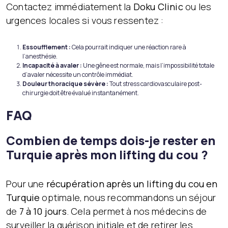
Contactez immédiatement la
Doku Clinic
ou les
urgences locales si vous ressentez :
Essoufflement :
Cela pourrait indiquer une réaction rare à
l’anesthésie.
Incapacité à avaler :
Une gêne est normale, mais l’impossibilité totale
d’avaler nécessite un contrôle immédiat.
Douleur thoracique sévère :
Tout stress cardiovasculaire post-
chirurgie doit être évalué instantanément.
FAQ
Combien de temps dois-je rester en
Turquie après mon lifting du cou ?
Pour une
récupération après un lifting du cou en
Turquie
optimale, nous recommandons un séjour
de
7 à 10 jours
. Cela permet à nos médecins de
surveiller la guérison initiale et de retirer les