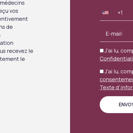
 médecins
eçu vos
tentivement
ns de
s
uation
J'ai lu, com
us recevez le
Confidential
aitement le
J'ai lu, co
consentement
Texte d'info