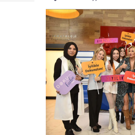
Traitements dentaires
Réduction mamma
Hollywood Smile
Mastopexie
Implants Dentaires
Chirurgie de la
Couronnes Dentaires
gynécomastie
Blanchiment des dents
Remplissage et
Lifting du visage
traitement de canal
chirurgical
Endolift
Esthétique du visage
Ulthérapie
Le lifting cervico facial
BBL Hero Full Body
Esthétique des
Ultrasons focalisé
paupières (La
haute intensité (H
blépharoplastie)
Scarlet X (Aiguille
Esthétique de l’oreille
Dorée)
(L’otoplastie)
Les Fils Tenseurs
Bichectomie
Lifting des lèvres