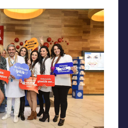
ire
Éclaircie régionale
Traitement des
Emtone
imperfections
Emsculpt
Traitement de l’acnée
CoolSculpting
Baby Face Ultra
Lipocel – Cool Sonic
Peeling chimique
 non
Traitement Vergetures
Alloblast
Traitement de l’œdème
Cosmelan &
de drainage
Dermamelan
lymphatique
Thérapie par cellules
souches autologues
s à
Traitements au laser
Soins médicaux de la
I-FU)
Laser fractionné
peau OxyGeneo
ICON Laser
Vitamine pour les mains
Épilation au laser
Laser Starwalker
Red Touch
Détatouage au laser
Femilift:
Rajeunissement génital