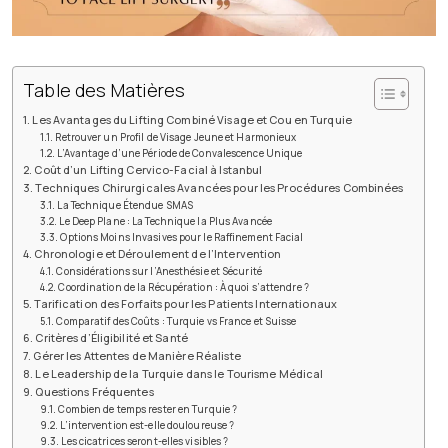
Table des Matières
Les Avantages du Lifting Combiné Visage et Cou en Turquie
Retrouver un Profil de Visage Jeune et Harmonieux
L’Avantage d’une Période de Convalescence Unique
Coût d’un Lifting Cervico-Facial à Istanbul
Techniques Chirurgicales Avancées pour les Procédures Combinées
La Technique Étendue SMAS
Le Deep Plane : La Technique la Plus Avancée
Options Moins Invasives pour le Raffinement Facial
Chronologie et Déroulement de l’Intervention
Considérations sur l’Anesthésie et Sécurité
Coordination de la Récupération : À quoi s’attendre ?
Tarification des Forfaits pour les Patients Internationaux
Comparatif des Coûts : Turquie vs France et Suisse
Critères d’Éligibilité et Santé
Gérer les Attentes de Manière Réaliste
Le Leadership de la Turquie dans le Tourisme Médical
Questions Fréquentes
Combien de temps rester en Turquie ?
L’intervention est-elle douloureuse ?
Les cicatrices seront-elles visibles ?