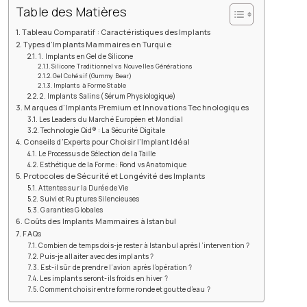
Table des Matières
Tableau Comparatif : Caractéristiques des Implants
Types d’Implants Mammaires en Turquie
1. Implants en Gel de Silicone
Silicone Traditionnel vs Nouvelles Générations
Gel Cohésif (Gummy Bear)
Implants à Forme Stable
2. Implants Salins (Sérum Physiologique)
Marques d’Implants Premium et Innovations Technologiques
Les Leaders du Marché Européen et Mondial
Technologie Qid® : La Sécurité Digitale
Conseils d’Experts pour Choisir l’Implant Idéal
Le Processus de Sélection de la Taille
Esthétique de la Forme : Rond vs Anatomique
Protocoles de Sécurité et Longévité des Implants
Attentes sur la Durée de Vie
Suivi et Ruptures Silencieuses
Garanties Globales
Coûts des Implants Mammaires à Istanbul
FAQs
Combien de temps dois-je rester à Istanbul après l’intervention ?
Puis-je allaiter avec des implants ?
Est-il sûr de prendre l’avion après l’opération ?
Les implants seront-ils froids en hiver ?
Comment choisir entre forme ronde et goutte d’eau ?