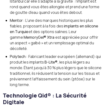
Istanbul car elle s’adapte à la gravité : l’implant est
rond quand vous êtes allongée et prend une forme
de goutte d’eau quand vous êtes debout.
Mentor :
L’une des marques historiques les plus
fiables, proposant à la fois des
implants en silicone
en Turquie
et des options salines. Leur
gamme
MemoryGel® Xtra
est appréciée pour offrir
un aspect « galbé » et un remplissage optimal du
décolleté.
Polytech :
Fabricant leader européen (allemand) qui
produit les implants
B-Lite®
, les plus légers au
monde. Étant jusqu’à 30 % plus légers que le silicone
traditionnel, ils réduisent la tension sur les tissus et
préviennent l’affaissement du sein (ptôse) sur le
long terme.
Technologie Qid® : La Sécurité
Digitale