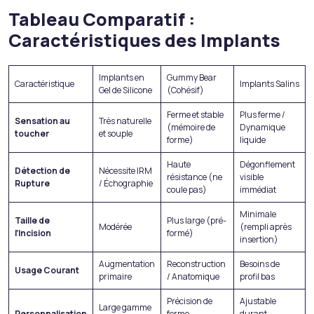
Tableau Comparatif :
Caractéristiques des Implants
Implants en
Gummy Bear
Caractéristique
Implants Salins
Gel de Silicone
(Cohésif)
Ferme et stable
Plus ferme /
Sensation au
Très naturelle
(mémoire de
Dynamique
toucher
et souple
forme)
liquide
Haute
Dégonflement
Détection de
Nécessite IRM
résistance (ne
visible
Rupture
/ Échographie
coule pas)
immédiat
Minimale
Taille de
Plus large (pré-
Modérée
(rempli après
l’Incision
formé)
insertion)
Augmentation
Reconstruction
Besoins de
Usage Courant
primaire
/ Anatomique
profil bas
Précision de
Ajustable
Large gamme
Personnalisation
forme
durant