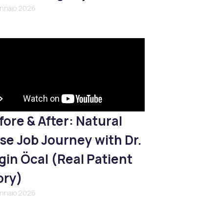
ennaio 2026
fore & After: Natural
se Job Journey with Dr.
gin Öcal (Real Patient
ory)
ennaio 2026