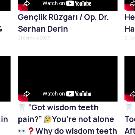
Gençlik Rüzgarı / Op. Dr.
He
&
Serhan Derin
Ha
21 Gennaio 2026
21 G
“Got wisdom teeth
 in
pain?”
You’re not alone
To
Why do wisdom teeth
Af