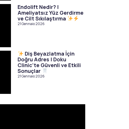
Endolift Nedir? |
Ameliyatsız Yüz Gerdirme
ve Cilt Sıkılaştırma
21 Gennaio 2026
Diş Beyazlatma İçin
Doğru Adres | Doku
Clinic’te Güvenli ve Etkili
Sonuçlar
21 Gennaio 2026