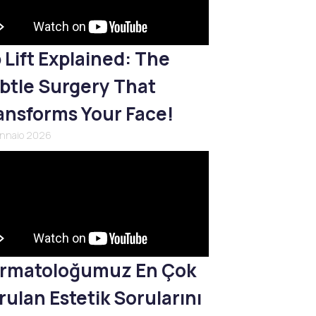
p Lift Explained: The
btle Surgery That
ansforms Your Face!
ennaio 2026
rmatoloğumuz En Çok
rulan Estetik Sorularını