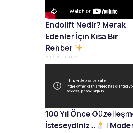
Endolift Nedir? Merak
Edenler İçin Kısa Bir
Rehber
21 Gennaio 2026
100 Yıl Önce Güzelleş
İsteseydiniz…
| Mode