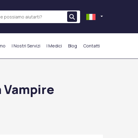
amo
I Nostri Servizi
I Medici
Blog
Contatti
PIÙ PREFERITO
n Vampire