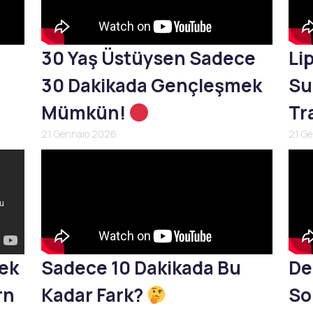
30 Yaş Üstüysen Sadece
Li
30 Dakikada Gençleşmek
Su
Mümkün!
Tr
21 Gennaio 2026
21 G
mek
Sadece 10 Dakikada Bu
De
rn
Kadar Fark?
So