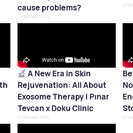
cause problems?
21 G
21 Gennaio 2026
A New Era in Skin
Be
th
Rejuvenation: All About
No
Exosome Therapy | Pınar
En
Tevcan x Doku Clinic
St
21 Gennaio 2026
21 G