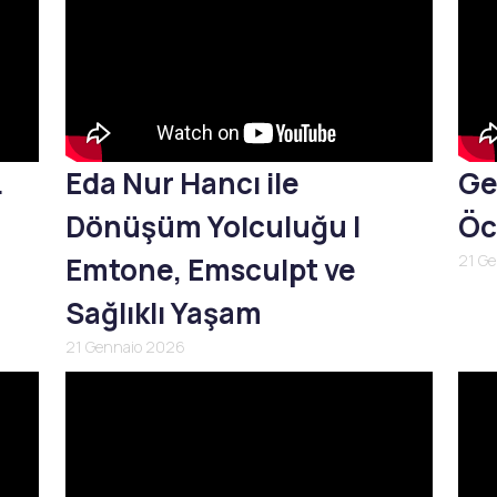
L
Eda Nur Hancı ile
Ge
Dönüşüm Yolculuğu |
Öc
Emtone, Emsculpt ve
21 G
Sağlıklı Yaşam
21 Gennaio 2026