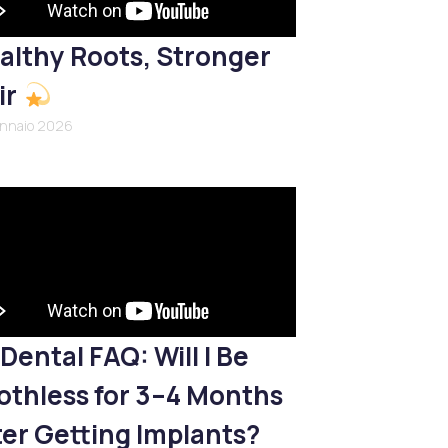
althy Roots, Stronger
ir
ennaio 2026
Dental FAQ: Will I Be
othless for 3–4 Months
ter Getting Implants?