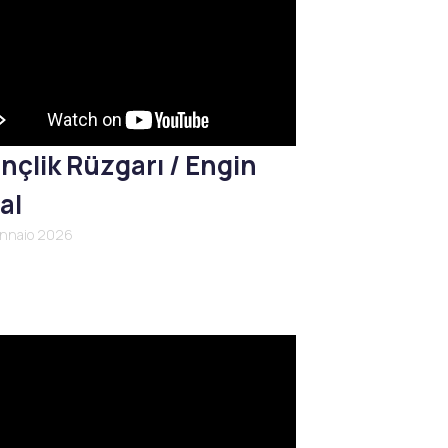
nçlik Rüzgarı / Engin
al
ennaio 2026