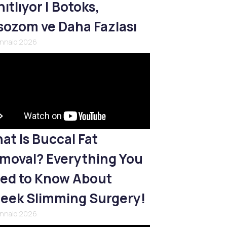
ıtlıyor | Botoks,
sozom ve Daha Fazlası
ennaio 2026
at Is Buccal Fat
moval? Everything You
ed to Know About
eek Slimming Surgery!
ennaio 2026