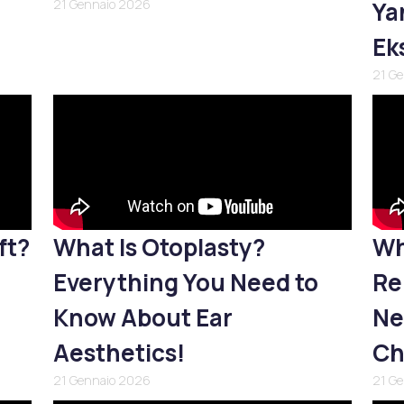
21 Gennaio 2026
Yan
Ek
21 G
ft?
What Is Otoplasty?
Wh
Everything You Need to
Re
Know About Ear
Ne
Aesthetics!
Ch
21 Gennaio 2026
21 G