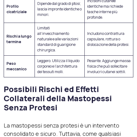
Incisioni cutanee
Dipende dal grado di ptosi;
Profilo
identiche ma richiede
lascia impronte identiche o
cicatriziale
tasche interne più
minori.
profonde.
Limitati
all’invecchiamento
Includono contrattura
Rischi a lungo
naturale e alle variazioni
capsulare, rottura o
termine
standard di guarigione
dislocazione della protesi.
chirurgica.
Leggero. Utilizza il liquido
Pesante. Aggiunge massa
Peso
corporeo e l’architettura
fisica che può sollecitare
meccanico
dei tessuti molli.
involucri cutanei sottili.
Possibili Rischi ed Effetti
Collaterali della Mastopessi
Senza Protesi
La mastopessi senza protesi è un intervento
consolidato e sicuro. Tuttavia, come qualsiasi