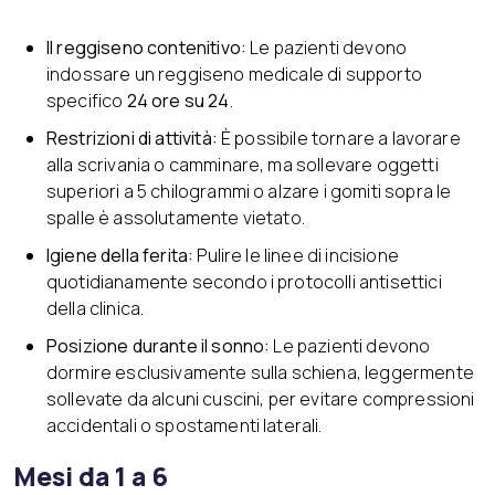
Il reggiseno contenitivo:
Le pazienti devono
indossare un reggiseno medicale di supporto
specifico
24 ore su 24
.
Restrizioni di attività:
È possibile tornare a lavorare
alla scrivania o camminare, ma sollevare oggetti
superiori a 5 chilogrammi o alzare i gomiti sopra le
spalle è assolutamente vietato.
Igiene della ferita:
Pulire le linee di incisione
quotidianamente secondo i protocolli antisettici
della clinica.
Posizione durante il sonno:
Le pazienti devono
dormire esclusivamente sulla schiena, leggermente
sollevate da alcuni cuscini, per evitare compressioni
accidentali o spostamenti laterali.
Mesi da 1 a 6