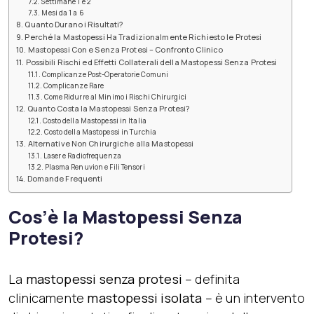
Settimane 1 e 2
Mesi da 1 a 6
Quanto Durano i Risultati?
Perché la Mastopessi Ha Tradizionalmente Richiesto le Protesi
Mastopessi Con e Senza Protesi – Confronto Clinico
Possibili Rischi ed Effetti Collaterali della Mastopessi Senza Protesi
Complicanze Post-Operatorie Comuni
Complicanze Rare
Come Ridurre al Minimo i Rischi Chirurgici
Quanto Costa la Mastopessi Senza Protesi?
Costo della Mastopessi in Italia
Costo della Mastopessi in Turchia
Alternative Non Chirurgiche alla Mastopessi
Laser e Radiofrequenza
Plasma Renuvion e Fili Tensori
Domande Frequenti
Cos’è la Mastopessi Senza
Protesi?
La
mastopessi senza protesi
– definita
clinicamente
mastopessi isolata
– è un intervento