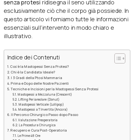
senza protesi
ridisegna il seno utilizzando
esclusivamente ciò che il corpo già possiede. In
questo articolo vi forniamo tutte le informazioni
essenziali sull’intervento in modo chiaro e
illustrativo.
Indice dei Contenuti
Cos’è la Mastopessi Senza Protesi?
Chi è la Candidata Ideale?
I 3 Gradi della Ptosi Mammaria
Prima e Dopo delle Nostre Pazienti
Tecniche e Incisioni per la Mastopessi Senza Protesi
Mastopessi a Mezzaluna (Crescent)
Lifting Periareolare (Donut)
Mastopessi Verticale (Lollipop)
Mastopessi a T Invertita (Ancora)
Il Percorso Chirurgico Passo dopo Passo
Valutazione Preoperatoria
La Procedura Chirurgica
Recupero e Cura Post-Operatoria
Le Prime 48 Ore