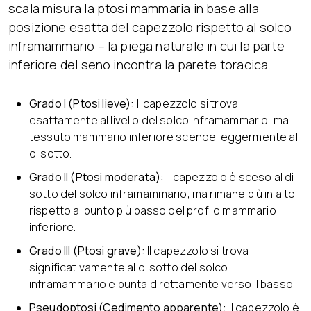
scala misura la ptosi mammaria in base alla
posizione esatta del capezzolo rispetto al solco
inframammario – la piega naturale in cui la parte
inferiore del seno incontra la parete toracica.
Grado I (Ptosi lieve):
Il capezzolo si trova
esattamente al livello del solco inframammario, ma il
tessuto mammario inferiore scende leggermente al
di sotto.
Grado II (Ptosi moderata):
Il capezzolo è sceso al di
sotto del solco inframammario, ma rimane più in alto
rispetto al punto più basso del profilo mammario
inferiore.
Grado III (Ptosi grave):
Il capezzolo si trova
significativamente al di sotto del solco
inframammario e punta direttamente verso il basso.
Pseudoptosi (Cedimento apparente):
Il capezzolo è