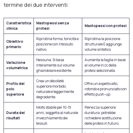
termine dei due interventi:
Caratteristica
Mastopessi senza
Mastopessi con protesi
clinica
protesi
Ripristina forma, tonicità e
Ripristina la posizione
Obiettivo
posizione con il tessuto
strutturale E aggiunge
primario
nativo.
volume sintetico.
Nessuna. Si basa
Aumenta la taglia in base
Variazione
interamente sul volume
al volume in cc della
volumetrica
ghiandolare esistente.
protesi selezionata.
Crea un décolleté
Profilo del
Offre un aspetto alto,
superiore morbido,
polo
rotondo e pronunciato con
naturale e leggermente
superiore
effetto push-up.
degradante.
Molto stabile per 10-15
Pienezza superiore
Durata dei
anni; soggetta al naturale
duratura; potrebbe
risultati
invecchiamento dei
richiedere sostituzione
tessuti.
delle protesi in futuro.