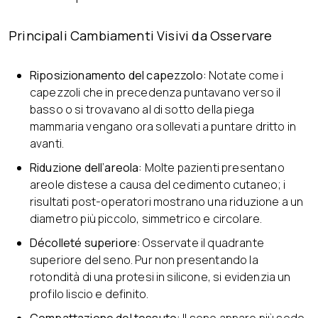
Principali Cambiamenti Visivi da Osservare
Riposizionamento del capezzolo:
Notate come i
capezzoli che in precedenza puntavano verso il
basso o si trovavano al di sotto della piega
mammaria vengano ora sollevati a puntare dritto in
avanti.
Riduzione dell’areola:
Molte pazienti presentano
areole distese a causa del cedimento cutaneo; i
risultati post-operatori mostrano una riduzione a un
diametro più piccolo, simmetrico e circolare.
Décolleté superiore:
Osservate il quadrante
superiore del seno. Pur non presentando la
rotondità di una protesi in silicone, si evidenzia un
profilo liscio e definito.
Compattazione del tessuto:
Il seno appare più sodo,