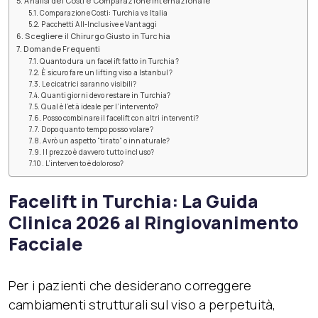
Analisi dei Costi e Comparazione Internazionale
Comparazione Costi: Turchia vs Italia
Pacchetti All-Inclusive e Vantaggi
Scegliere il Chirurgo Giusto in Turchia
Domande Frequenti
Quanto dura un facelift fatto in Turchia?
È sicuro fare un lifting viso a Istanbul?
Le cicatrici saranno visibili?
Quanti giorni devo restare in Turchia?
Qual è l’età ideale per l’intervento?
Posso combinare il facelift con altri interventi?
Dopo quanto tempo posso volare?
Avrò un aspetto “tirato” o innaturale?
Il prezzo è davvero tutto incluso?
L’intervento è doloroso?
Facelift in Turchia: La Guida
Clinica 2026 al Ringiovanimento
Facciale
Per i pazienti che desiderano correggere
cambiamenti strutturali sul viso a perpetuità,