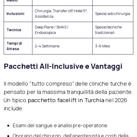
Medio
Chirurgia, Transfer VIP, Hotel 5*,
Inclusioni
Spesso solo chirurgia
Assistenza
Deep Plane / SMAS /
Spesso tecniche
Tecnica
Endoscopica
tradizionali
Tempi di
2–4 Settimane
3–6 Mesi
Attesa
Pacchetti All-Inclusive e Vantaggi
Il modello “tutto compreso” delle cliniche turche è
pensato per la massima tranquillità della paziente.
Un tipico
pacchetto facelift in Turchia
nel 2026
include:
Esami del sangue e analisi pre-operatorie.
Onorario del chirurgo, dell’anestesista e costi della