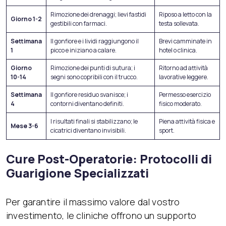
Rimozione dei drenaggi; lievi fastidi
Riposo a letto con la
Giorno 1-2
gestibili con farmaci.
testa sollevata.
Settimana
Il gonfiore e i lividi raggiungono il
Brevi camminate in
1
picco e iniziano a calare.
hotel o clinica.
Giorno
Rimozione dei punti di sutura; i
Ritorno ad attività
10-14
segni sono copribili con il trucco.
lavorative leggere.
Settimana
Il gonfiore residuo svanisce; i
Permesso esercizio
4
contorni diventano definiti.
fisico moderato.
I risultati finali si stabilizzano; le
Piena attività fisica e
Mese 3-6
cicatrici diventano invisibili.
sport.
Cure Post-Operatorie: Protocolli di
Guarigione Specializzati
Per garantire il massimo valore dal vostro
investimento, le cliniche offrono un supporto