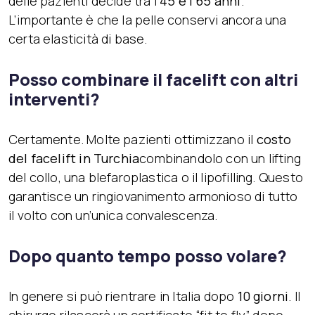
delle pazienti decide tra i
45 e i 65 anni
.
L’importante è che la pelle conservi ancora una
certa elasticità di base.
Posso combinare il facelift con altri
interventi?
Certamente. Molte pazienti ottimizzano il
costo
del facelift in Turchia
combinandolo con un lifting
del collo, una blefaroplastica o il lipofilling. Questo
garantisce un ringiovanimento armonioso di tutto
il volto con un’unica convalescenza.
Dopo quanto tempo posso volare?
In genere si può rientrare in Italia dopo
10 giorni
. Il
chirurgo rilascerà un certificato “fit to fly” dopo