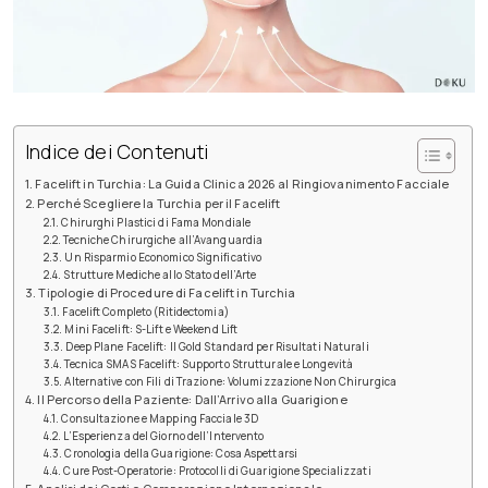
Indice dei Contenuti
Facelift in Turchia: La Guida Clinica 2026 al Ringiovanimento Facciale
Perché Scegliere la Turchia per il Facelift
Chirurghi Plastici di Fama Mondiale
Tecniche Chirurgiche all’Avanguardia
Un Risparmio Economico Significativo
Strutture Mediche allo Stato dell’Arte
Tipologie di Procedure di Facelift in Turchia
Facelift Completo (Ritidectomia)
Mini Facelift: S-Lift e Weekend Lift
Deep Plane Facelift: Il Gold Standard per Risultati Naturali
Tecnica SMAS Facelift: Supporto Strutturale e Longevità
Alternative con Fili di Trazione: Volumizzazione Non Chirurgica
Il Percorso della Paziente: Dall’Arrivo alla Guarigione
Consultazione e Mapping Facciale 3D
L’Esperienza del Giorno dell’Intervento
Cronologia della Guarigione: Cosa Aspettarsi
Cure Post-Operatorie: Protocolli di Guarigione Specializzati