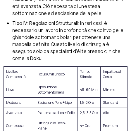
età avanzata. Ciò necessita di un’estesa
sottominazione ed escissione della pelle.
Tipo IV: Regolazioni Strutturali:
In rari casi, è
necessario un lavoro in profondità che coinvolge le
ghiandole sottomandibolari per ottenere una
mascella definita. Questo livello di chirurgia è
eseguito solo da specialisti d’élite presso cliniche
come la
Doku
.
Livello di
Tempo
Impatto sul
Focus Chirurgico
Complessità
Stimato
Costo
Liposuzione
Lieve
45–60 Min
Minimo
Sottomentoniera
Moderato
Escissione Pelle + Lipo
1,5–2 Ore
Standard
Avanzato
Platismaplastica + Pelle
2,5–3,5 Ore
Alto
Lifting Collo Deep-
Complesso
4+ Ore
Premium
Plane