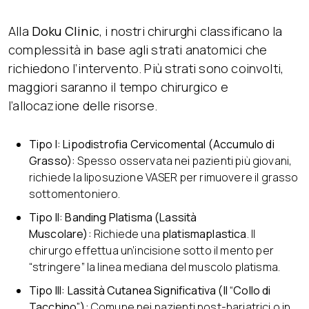
Alla
Doku Clinic
, i nostri chirurghi classificano la
complessità in base agli strati anatomici che
richiedono l’intervento. Più strati sono coinvolti,
maggiori saranno il tempo chirurgico e
l’allocazione delle risorse.
Tipo I: Lipodistrofia Cervicomental (Accumulo di
Grasso):
Spesso osservata nei pazienti più giovani,
richiede la liposuzione VASER per rimuovere il grasso
sottomentoniero.
Tipo II: Banding Platisma (Lassità
Muscolare):
Richiede una
platismaplastica
. Il
chirurgo effettua un’incisione sotto il mento per
“stringere” la linea mediana del muscolo platisma.
Tipo III: Lassità Cutanea Significativa (Il “Collo di
Tacchino”):
Comune nei pazienti post-bariatrici o in