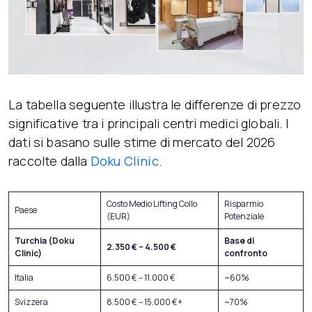
La tabella seguente illustra le differenze di prezzo
significative tra i principali centri medici globali. I
dati si basano sulle stime di mercato del 2026
raccolte dalla
Doku Clinic
.
Costo Medio Lifting Collo
Risparmio
Paese
(EUR)
Potenziale
Turchia (Doku
Base di
2.350 € – 4.500 €
Clinic)
confronto
Italia
6.500 € – 11.000 €
~60%
Svizzera
8.500 € – 15.000 €+
~70%