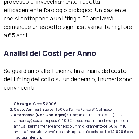
processo di invecchiamento, resetta
efficacemente l’orologio biologico. Un paziente
che si sottopone a un lifting a 50 anni avrà
comunque un aspetto significativamente migliore
a 65 anni.
Analisi dei Costi per Anno
Se guardiamo all’efficienza finanziaria del
costo
del lifting del collo
su un decennio, i numeri sono
convincenti:
Chirurgia:
Circa 3.800 €.
Costo Ammortizzato:
380 € all’anno / circa 31 € al mese.
Alternativa (Non Chirurgica):
I trattamenti di fascia alta (HIFU,
Ultherapy) costano spesso 1.400 € a sessione e richiedono ripetizioni
annuali per mantenere anche solo un miglioramento del 30%. In 10
anni, la “manutenzione” non chirurgica può costare oltre
14.000 €
con
risultati inferiori.