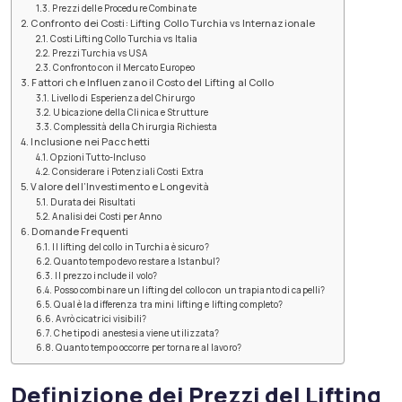
Prezzi delle Procedure Combinate
Confronto dei Costi: Lifting Collo Turchia vs Internazionale
Costi Lifting Collo Turchia vs Italia
Prezzi Turchia vs USA
Confronto con il Mercato Europeo
Fattori che Influenzano il Costo del Lifting al Collo
Livello di Esperienza del Chirurgo
Ubicazione della Clinica e Strutture
Complessità della Chirurgia Richiesta
Inclusione nei Pacchetti
Opzioni Tutto-Incluso
Considerare i Potenziali Costi Extra
Valore dell’Investimento e Longevità
Durata dei Risultati
Analisi dei Costi per Anno
Domande Frequenti
Il lifting del collo in Turchia è sicuro?
Quanto tempo devo restare a Istanbul?
Il prezzo include il volo?
Posso combinare un lifting del collo con un trapianto di capelli?
Qual è la differenza tra mini lifting e lifting completo?
Avrò cicatrici visibili?
Che tipo di anestesia viene utilizzata?
Quanto tempo occorre per tornare al lavoro?
Definizione dei Prezzi del Lifting