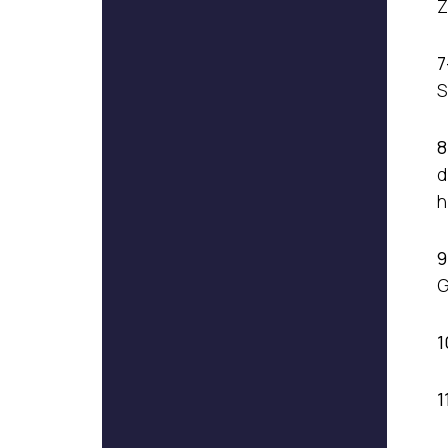
Z
7
S
8
d
h
9
G
1
1