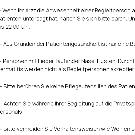
g
Hautunreinheiten
Nicht-chirurgisches
Akne-Behandlung
-
Wenn Ihr Arzt die Anwesenheit einer Begleitperson 
rurgie
Facelifting
Chemisches Peeling
atienten untersagt hat, halten Sie sich bitte daran. 
Endolift
Alloblast
is 22:00 Uhr.
Ultherapie
Cosmelan &
BBL Hero Ganzkörper
Dermamelan
Hochintensiver
Autologe
-
Aus Gründen der Patientengesundheit ist nur eine Be
fokussierter Ultraschall
Stammzelltherapie
(HI-FU)
OxyGeneo Medizinische
Scarlet X (Goldene
-
Personen mit Fieber, laufender Nase, Husten, Durchfa
Hautpflege
Nadel)
Vitamin für die Hände
ermatitis werden nicht als Begleitpersonen akzeptier
Faden-Facelift
Regionale
-
Bitte berühren Sie keine Pflegeutensilien des Patien
Ausdünnung
Emtone
Emsculpt Neo
-
Achten Sie während Ihrer Begleitung auf die Privats
CoolSculpting
ersonals.
Lipocel
Behandlung von
Dehnungsstreifen
-
Bitte vermeiden Sie Verhaltensweisen wie Weinen od
Lymphdrainage