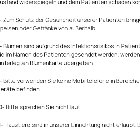
ustand widerspiegeln und dem Patienten schaden kö
Behandlung von
Ödemen
-
Zum Schutz der Gesundheit unserer Patienten bringe
peisen oder Getränke von außerhalb.
-
Blumen sind aufgrund des Infektionsrisikos in Patien
ie im Namen des Patienten gesendet werden, werden b
interlegten Blumenkarte übergeben.
-
Bitte verwenden Sie keine Mobiltelefone in Bereiche
eräte befinden.
0-
Bitte sprechen Sie nicht laut.
1-
Haustiere sind in unserer Einrichtung nicht erlaubt. B