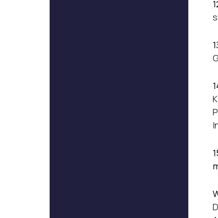
1
s
1
G
1
K
P
I
1
m
W
D