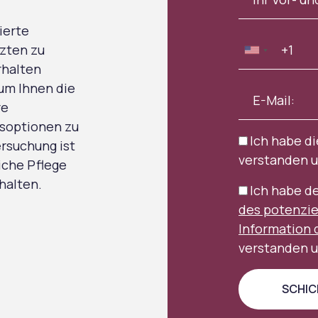
ierte
zten zu
rhalten
 um Ihnen die
re
soptionen zu
Ich habe d
rsuchung ist
verstanden u
liche Pflege
halten.
Ich habe d
des potenzie
Information 
verstanden u