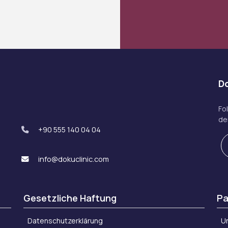
Do
Fo
der
+90 555 140 04 04
info@dokuclinic.com
Gesetzliche Haftung
Pa
Datenschutzerklärung
Un