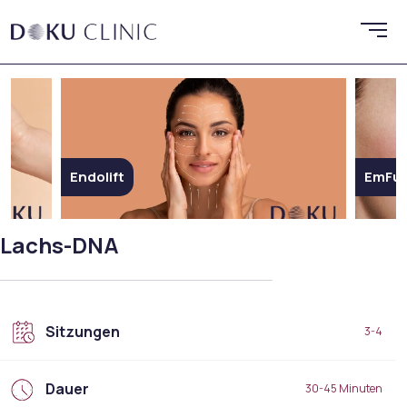
Endolift
EmFus
Lachs-DNA
Sitzungen
3-4
Dauer
30-45 Minuten