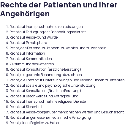
Rechte der Patienten und ihrer
Angehörigen
Recht auf Inanspruchnahme von Leistungen
Recht auf Festlegung der Behandlungspriorität
Recht auf Respekt und Würde
Recht auf Privatsphäre
Recht, das Personal zu kennen, zu wählen und zu wechseln
Recht auf Information
Recht auf Kommunikation
Zustimmung des Patienten
Recht auf Konsultation (ärztliche Beratung)
Recht, die geplante Behandlung abzulehnen
Recht, die Kosten für Untersuchungen und Behandlungen zu erfahren
Recht auf soziale und psychologische Unterstützung
Recht auf Konsultation (ärztliche Beratung)
Recht auf Beschwerde und Antragstellung
Recht auf Inanspruchnahme religiöser Dienste
Recht auf Sicherheit
Recht auf Respekt gegenüber menschlichen Werten und Besuchsrecht
Recht auf angemessene medizinische Versorgung
Recht, einen Begleiter zu haben