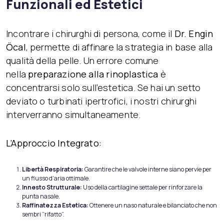
Funzionali ed Estetici
Incontrare i chirurghi di persona, come il
Dr. Engin
Öcal
, permette di affinare la strategia in base alla
qualità della pelle. Un errore comune
nella
preparazione alla rinoplastica
è
concentrarsi solo sull’estetica. Se hai un setto
deviato o turbinati ipertrofici, i nostri chirurghi
interverranno simultaneamente.
L’Approccio Integrato:
Libertà Respiratoria:
Garantire che le valvole interne siano pervie per
un flusso d’aria ottimale.
Innesto Strutturale:
Uso della cartilagine settale per rinforzare la
punta nasale.
Raffinatezza Estetica:
Ottenere un naso naturale e bilanciato che non
sembri “rifatto”.