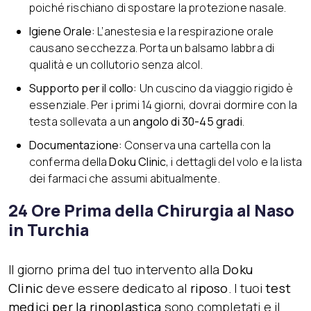
poiché rischiano di spostare la protezione nasale.
Igiene Orale:
L’anestesia e la respirazione orale
causano secchezza. Porta un balsamo labbra di
qualità e un collutorio senza alcol.
Supporto per il collo:
Un cuscino da viaggio rigido è
essenziale. Per i primi 14 giorni, dovrai dormire con la
testa sollevata a un
angolo di 30-45 gradi
.
Documentazione:
Conserva una cartella con la
conferma della
Doku Clinic
, i dettagli del volo e la lista
dei farmaci che assumi abitualmente.
24 Ore Prima della Chirurgia al Naso
in Turchia
Il giorno prima del tuo intervento alla
Doku
Clinic
deve essere dedicato al
riposo
. I tuoi
test
medici per la rinoplastica
sono completati e il