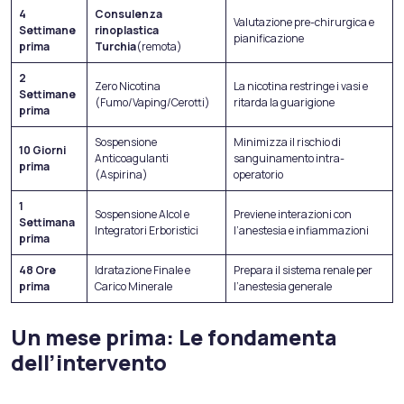
4
Consulenza
Valutazione pre-chirurgica e
Settimane
rinoplastica
pianificazione
prima
Turchia
(remota)
2
Zero Nicotina
La nicotina restringe i vasi e
Settimane
(Fumo/Vaping/Cerotti)
ritarda la guarigione
prima
Sospensione
Minimizza il rischio di
10 Giorni
Anticoagulanti
sanguinamento intra-
prima
(Aspirina)
operatorio
1
Sospensione Alcol e
Previene interazioni con
Settimana
Integratori Erboristici
l’anestesia e infiammazioni
prima
48 Ore
Idratazione Finale e
Prepara il sistema renale per
prima
Carico Minerale
l’anestesia generale
Un mese prima: Le fondamenta
dell’intervento