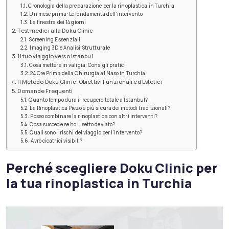
Cronologia della preparazione per la rinoplastica in Turchia
Un mese prima: Le fondamenta dell’intervento
La finestra dei 14 giorni
Test medici alla Doku Clinic
Screening Essenziali
Imaging 3D e Analisi Strutturale
Il tuo viaggio verso Istanbul
Cosa mettere in valigia: Consigli pratici
24 Ore Prima della Chirurgia al Naso in Turchia
Il Metodo Doku Clinic: Obiettivi Funzionali ed Estetici
Domande Frequenti
Quanto tempo dura il recupero totale a Istanbul?
La Rinoplastica Piezo è più sicura dei metodi tradizionali?
Posso combinare la rinoplastica con altri interventi?
Cosa succede se ho il setto deviato?
Quali sono i rischi del viaggio per l’intervento?
Avrò cicatrici visibili?
Perché scegliere Doku Clinic per
la tua rinoplastica in Turchia