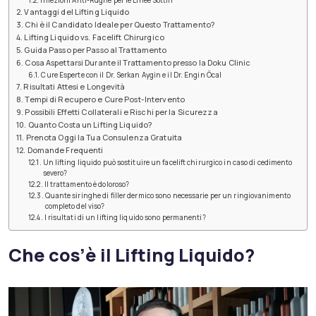
Iniezioni Anti-Rughe per le Linee Sottili
Vantaggi del Lifting Liquido
Chi è il Candidato Ideale per Questo Trattamento?
Lifting Liquido vs. Facelift Chirurgico
Guida Passo per Passo al Trattamento
Cosa Aspettarsi Durante il Trattamento presso la Doku Clinic
Cure Esperte con il Dr. Serkan Aygin e il Dr. Engin Öcal
Risultati Attesi e Longevità
Tempi di Recupero e Cure Post-Intervento
Possibili Effetti Collaterali e Rischi per la Sicurezza
Quanto Costa un Lifting Liquido?
Prenota Oggi la Tua Consulenza Gratuita
Domande Frequenti
Un lifting liquido può sostituire un facelift chirurgico in caso di cedimento
severo?
Il trattamento è doloroso?
Quante siringhe di filler dermico sono necessarie per un ringiovanimento
completo del viso?
I risultati di un lifting liquido sono permanenti?
Che cos’è il Lifting Liquido?