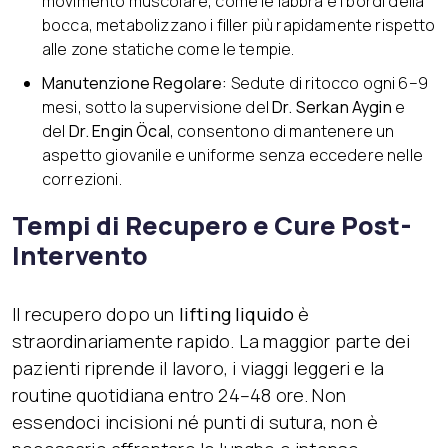
movimento muscolare, come le labbra e i bordi della
bocca, metabolizzano i filler più rapidamente rispetto
alle zone statiche come le tempie.
Manutenzione Regolare:
Sedute di ritocco ogni 6–9
mesi, sotto la supervisione del
Dr. Serkan Aygin
e
del
Dr. Engin Öcal
, consentono di mantenere un
aspetto giovanile e uniforme senza eccedere nelle
correzioni.
Tempi di Recupero e Cure Post-
Intervento
Il recupero dopo un
lifting liquido
è
straordinariamente rapido. La maggior parte dei
pazienti riprende il lavoro, i viaggi leggeri e la
routine quotidiana entro 24–48 ore. Non
essendoci incisioni né punti di sutura, non è