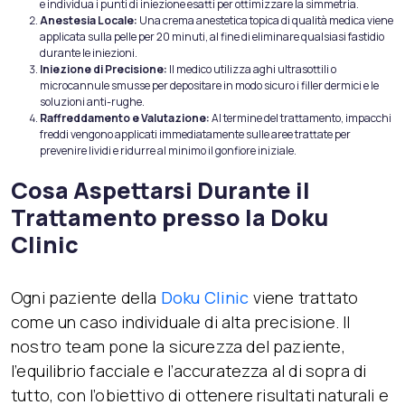
e individua i punti di iniezione esatti per ottimizzare la simmetria.
Anestesia Locale:
Una crema anestetica topica di qualità medica viene
applicata sulla pelle per 20 minuti, al fine di eliminare qualsiasi fastidio
durante le iniezioni.
Iniezione di Precisione:
Il medico utilizza aghi ultrasottili o
microcannule smusse per depositare in modo sicuro i filler dermici e le
soluzioni anti-rughe.
Raffreddamento e Valutazione:
Al termine del trattamento, impacchi
freddi vengono applicati immediatamente sulle aree trattate per
prevenire lividi e ridurre al minimo il gonfiore iniziale.
Cosa Aspettarsi Durante il
Trattamento presso la Doku
Clinic
Ogni paziente della
Doku Clinic
viene trattato
come un caso individuale di alta precisione. Il
nostro team pone la sicurezza del paziente,
l’equilibrio facciale e l’accuratezza al di sopra di
tutto, con l’obiettivo di ottenere risultati naturali e