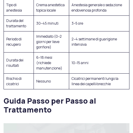
Tipo di
Crema anestetica
Anestesia generale o sedazione
anestesia
topica locale
endovenosa profonda
Durata del
30–45 minuti
3–5 ore
trattamento
Immediato (0–2
Periodo di
2–4 settimane di guarigione
giorni per lieve
recupero
intensiva
gonfiore)
6–18 mesi
Durata dei
(richiede
10–15 anni
risultati
manutenzione)
Rischio di
Cicatrici permanenti lungo la
Nessuno
cicatrici
linea dei capelli/orecchie
Guida Passo per Passo al
Trattamento