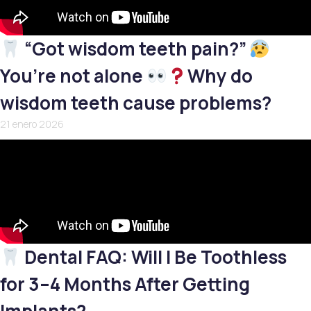
“Got wisdom teeth pain?”
You’re not alone
Why do
wisdom teeth cause problems?
21 enero 2026
Dental FAQ: Will I Be Toothless
for 3–4 Months After Getting