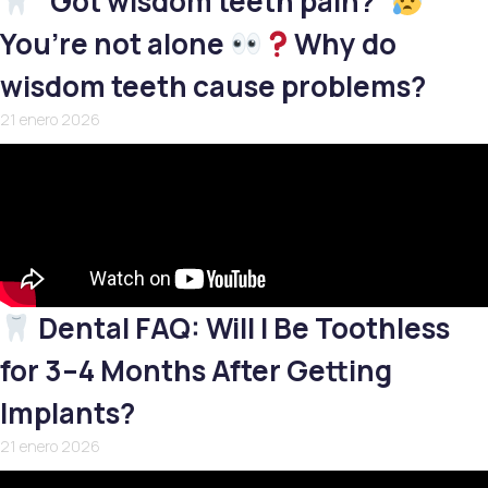
“Got wisdom teeth pain?”
You’re not alone
Why do
wisdom teeth cause problems?
21 enero 2026
Dental FAQ: Will I Be Toothless
for 3–4 Months After Getting
Implants?
21 enero 2026