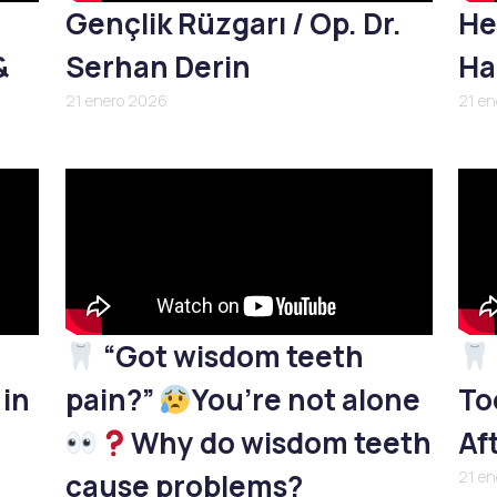
Gençlik Rüzgarı / Op. Dr.
He
&
Serhan Derin
Ha
21 enero 2026
21 e
“Got wisdom teeth
 in
pain?”
You’re not alone
To
Why do wisdom teeth
Af
cause problems?
21 e