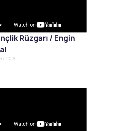
nçlik Rüzgarı / Engin
al
nero 2026