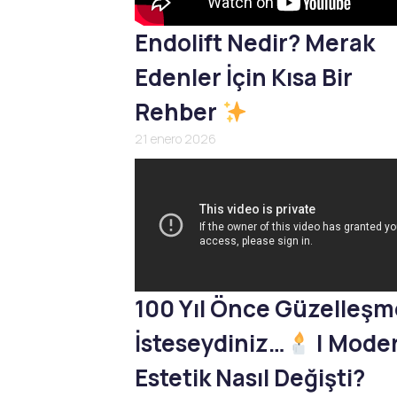
Endolift Nedir? Merak
Edenler İçin Kısa Bir
Rehber
21 enero 2026
100 Yıl Önce Güzelleş
İsteseydiniz…
| Mode
Estetik Nasıl Değişti?