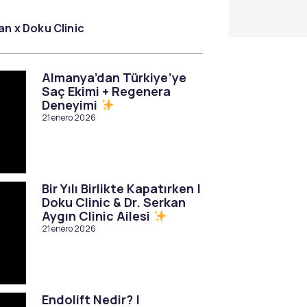
an x Doku Clinic
Almanya’dan Türkiye’ye
Saç Ekimi + Regenera
Deneyimi
21 enero 2026
Bir Yılı Birlikte Kapatırken |
Doku Clinic & Dr. Serkan
Aygın Clinic Ailesi
21 enero 2026
Endolift Nedir? |