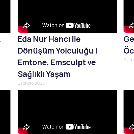
L
Eda Nur Hancı ile
Ge
Dönüşüm Yolculuğu |
Öc
Emtone, Emsculpt ve
21 e
Sağlıklı Yaşam
21 enero 2026