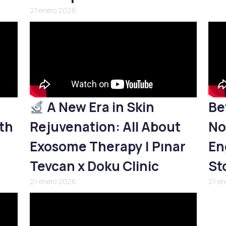
21 enero 2026
A New Era in Skin
Be
th
Rejuvenation: All About
No
Exosome Therapy | Pınar
En
Tevcan x Doku Clinic
St
21 enero 2026
21 e