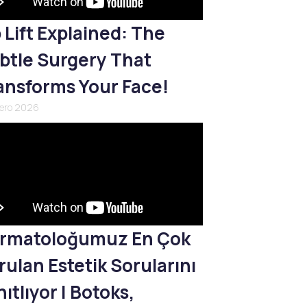
p Lift Explained: The
btle Surgery That
ansforms Your Face!
nero 2026
rmatoloğumuz En Çok
rulan Estetik Sorularını
ıtlıyor | Botoks,