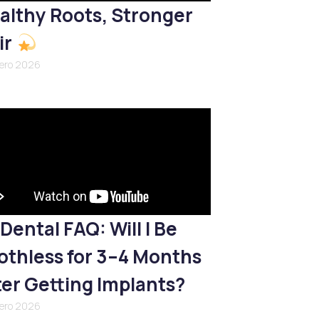
althy Roots, Stronger
ir
nero 2026
Dental FAQ: Will I Be
othless for 3–4 Months
ter Getting Implants?
nero 2026