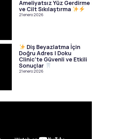
Ameliyatsız Yüz Gerdirme
ve Cilt Sıkılaştırma
21 enero 2026
Diş Beyazlatma İçin
Doğru Adres | Doku
Clinic’te Güvenli ve Etkili
Sonuçlar
21 enero 2026