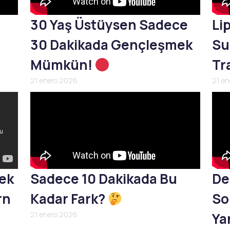
30 Yaş Üstüysen Sadece
Li
30 Dakikada Gençleşmek
Su
Mümkün!
Tr
21 enero 2026
21 e
mek
Sadece 10 Dakikada Bu
De
rn
Kadar Fark?
So
21 enero 2026
Yan