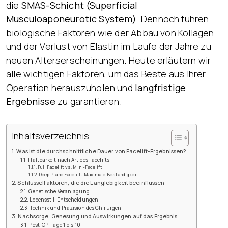
die
SMAS-Schicht (Superficial
Musculoaponeurotic System)
. Dennoch führen
biologische Faktoren wie der Abbau von Kollagen
und der Verlust von Elastin im Laufe der Jahre zu
neuen Alterserscheinungen. Heute erläutern wir
alle wichtigen Faktoren, um das Beste aus Ihrer
Operation herauszuholen und
langfristige
Ergebnisse
zu garantieren.
Inhaltsverzeichnis
Was ist die durchschnittliche Dauer von Facelift-Ergebnissen?
Haltbarkeit nach Art des Facelifts
Full Facelift vs. Mini-Facelift
Deep Plane Facelift: Maximale Beständigkeit
Schlüsselfaktoren, die die Langlebigkeit beeinflussen
Genetische Veranlagung
Lebensstil-Entscheidungen
Technik und Präzision des Chirurgen
Nachsorge, Genesung und Auswirkungen auf das Ergebnis
Post-OP: Tage 1 bis 10