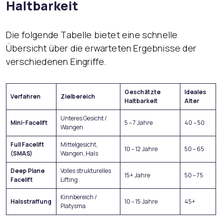
Haltbarkeit
Die folgende Tabelle bietet eine schnelle
Übersicht über die erwarteten Ergebnisse der
verschiedenen Eingriffe.
Geschätzte
Ideales
Verfahren
Zielbereich
Haltbarkeit
Alter
Unteres Gesicht /
Mini-Facelift
5 – 7 Jahre
40 – 50
Wangen
Full Facelift
Mittelgesicht,
10 – 12 Jahre
50 – 65
(SMAS)
Wangen, Hals
Deep Plane
Volles strukturelles
15+ Jahre
50 – 75
Facelift
Lifting
Kinnbereich /
Halsstraffung
10 – 15 Jahre
45+
Platysma