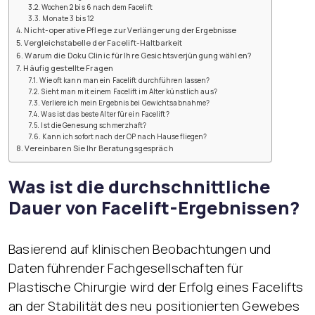
Wochen 2 bis 6 nach dem Facelift
Monate 3 bis 12
Nicht-operative Pflege zur Verlängerung der Ergebnisse
Vergleichstabelle der Facelift-Haltbarkeit
Warum die Doku Clinic für Ihre Gesichtsverjüngung wählen?
Häufig gestellte Fragen
Wie oft kann man ein Facelift durchführen lassen?
Sieht man mit einem Facelift im Alter künstlich aus?
Verliere ich mein Ergebnis bei Gewichtsabnahme?
Was ist das beste Alter für ein Facelift?
Ist die Genesung schmerzhaft?
Kann ich sofort nach der OP nach Hause fliegen?
Vereinbaren Sie Ihr Beratungsgespräch
Was ist die durchschnittliche
Dauer von Facelift-Ergebnissen?
Basierend auf klinischen Beobachtungen und
Daten führender Fachgesellschaften für
Plastische Chirurgie wird der Erfolg eines Facelifts
an der Stabilität des neu positionierten Gewebes