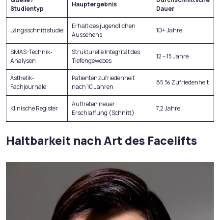
Hauptergebnis
Studientyp
Dauer
Erhalt des jugendlichen
Längsschnittstudie
10+ Jahre
Aussehens
SMAS-Technik-
Strukturelle Integrität des
12 – 15 Jahre
Analysen
Tiefengewebes
Ästhetik-
Patientenzufriedenheit
85 % Zufriedenheit
Fachjournale
nach 10 Jahren
Auftreten neuer
Klinische Register
7,2 Jahre
Erschlaffung (Schnitt)
Haltbarkeit nach Art des Facelifts