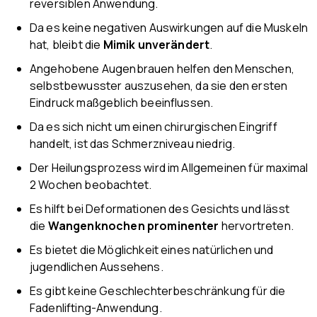
reversiblen Anwendung.
Da es keine negativen Auswirkungen auf die Muskeln
hat, bleibt die
Mimik unverändert
.
Angehobene Augenbrauen helfen den Menschen,
selbstbewusster auszusehen, da sie den ersten
Eindruck maßgeblich beeinflussen.
Da es sich nicht um einen chirurgischen Eingriff
handelt, ist das Schmerzniveau niedrig.
Der Heilungsprozess wird im Allgemeinen für maximal
2 Wochen beobachtet.
Es hilft bei Deformationen des Gesichts und lässt
die
Wangenknochen prominenter
hervortreten.
Es bietet die Möglichkeit eines natürlichen und
jugendlichen Aussehens.
Es gibt keine Geschlechterbeschränkung für die
Fadenlifting-Anwendung.