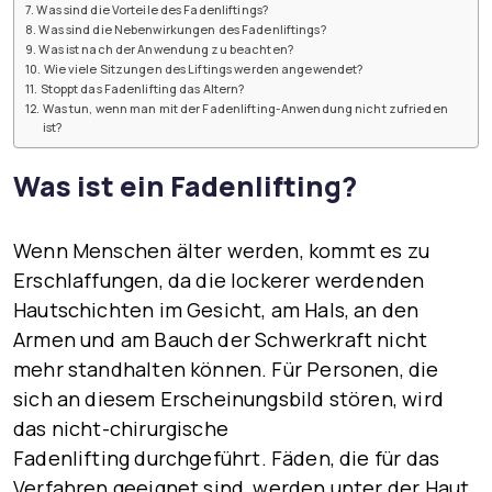
Was sind die Vorteile des Fadenliftings?
Was sind die Nebenwirkungen des Fadenliftings?
Was ist nach der Anwendung zu beachten?
Wie viele Sitzungen des Liftings werden angewendet?
Stoppt das Fadenlifting das Altern?
Was tun, wenn man mit der Fadenlifting-Anwendung nicht zufrieden
ist?
Was ist ein Fadenlifting?
Wenn Menschen älter werden, kommt es zu
Erschlaffungen, da die lockerer werdenden
Hautschichten im Gesicht, am Hals, an den
Armen und am Bauch der Schwerkraft nicht
mehr standhalten können. Für Personen, die
sich an diesem Erscheinungsbild stören, wird
das
nicht-chirurgische
Fadenlifting
durchgeführt. Fäden, die für das
Verfahren geeignet sind, werden unter der Haut