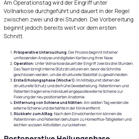
Am Operationstag wird der Eingriff unter
Vollnarkose durchgeführt und dauert in der Regel
zwischen zwei und drei Stunden. Die Vorbereitung
beginnt jedoch bereits weit vor dem ersten
Schnitt.
Präoperative Untersuchung:
Der Prozess beginnt mit einer
umfassenden Analyse und digitalen Kartierung Ihrer Nase.
Operation:
Unter Vollnarkose dauert der Eingriff zwei bis drei Stunden.
Das Team bringt interne Stützstrukturen ein, bevor die Schnitte
geschlossen werden, um die strukturelle Stabilität zu gewährleisten.
Erste Erholungsphase (Woche 1):
Im Mittelpunkt stehen der
strukturelle Schutz und die frühe Gewebeheilung. Patientinnen und
Patienten tragen eine individuell angepasste externe Schiene zur
Fixierung der neu positionierten Anatomie.
Entfernung von Schiene und Nähten:
Am siebten Tag werden die
externe Schiene und die Nähte in der Klinik entfernt.
Rückkehr zum Alltag:
Nach dem Einwöchentermin können die
Patientinnen und Patienten behutsam zu Homeoffice-Tätigkeiten und
leichten sozialen Aktivitäten zurückkehren.
Postoperative Heilungsphase