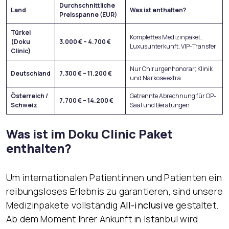
Durchschnittliche
Land
Was ist enthalten?
Preisspanne (EUR)
Türkei
Komplettes Medizinpaket,
(Doku
3.000 € – 4.700 €
Luxusunterkunft, VIP-Transfer
Clinic)
Nur Chirurgenhonorar; Klinik
Deutschland
7.300 € – 11.200 €
und Narkose extra
Österreich /
Getrennte Abrechnung für OP-
7.700 € – 14.200 €
Schweiz
Saal und Beratungen
Was ist im Doku Clinic Paket
enthalten?
Um internationalen Patientinnen und Patienten ein
reibungsloses Erlebnis zu garantieren, sind unsere
Medizinpakete vollständig
All-inclusive
gestaltet.
Ab dem Moment Ihrer Ankunft in Istanbul wird