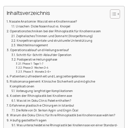
Inhaltsverzeichnis
Nasale Anatomie: Was ist eine Knollennase?
Ursachen: Dicke Nasenhaut vs. Knorpel
Operationstechniken bei der Rhinoplastik für Knollennasen
Zephalisches Trimmen und Domnaht (Knorpelformung)
Knorpeltransplantate und strukturelle Unterstützung
Weichteilmanagement
Operationsablauf und Heilungsverlauf
Schritt-für-Schritt-Ablauf der Operation
Postoperative Heilungsphase
Phase 1: Tage 1–7
Phase 2: Wochen 2–4
Phase 3: Monate 2–6+
Patientenzufriedenheit und Langzeitergebnisse
Risikomanagement: Klinische Sicherheit und mögliche
Komplikationen
Vorbeugung langfristiger Komplikationen
Kosten der Rhinoplastik bei Knollennase
Was ist im Doku Clinic Paket enthalten?
Erfahrene plastische Chirurgen in Istanbul
Die Rolle von Dr. Serkan Aygin und Engin Öcal
Warum die Doku Clinic für Ihre Rhinoplastik bei Knollennase wählen?
Häufig gestellte Fragen
Was unterscheidet eine Rhinoplastik bei Knollennase von einer Standard-