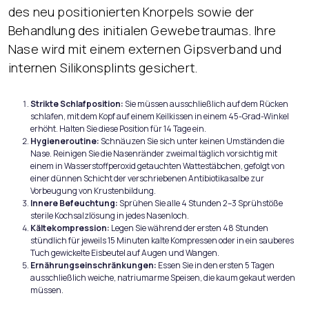
des neu positionierten Knorpels sowie der
Behandlung des initialen Gewebetraumas. Ihre
Nase wird mit einem externen Gipsverband und
internen Silikonsplints gesichert.
Strikte Schlafposition:
Sie müssen ausschließlich auf dem Rücken
schlafen, mit dem Kopf auf einem Keilkissen in einem 45-Grad-Winkel
erhöht. Halten Sie diese Position für 14 Tage ein.
Hygieneroutine:
Schnäuzen Sie sich unter keinen Umständen die
Nase. Reinigen Sie die Nasenränder zweimal täglich vorsichtig mit
einem in Wasserstoffperoxid getauchten Wattestäbchen, gefolgt von
einer dünnen Schicht der verschriebenen Antibiotikasalbe zur
Vorbeugung von Krustenbildung.
Innere Befeuchtung:
Sprühen Sie alle 4 Stunden 2–3 Sprühstöße
sterile Kochsalzlösung in jedes Nasenloch.
Kältekompression:
Legen Sie während der ersten 48 Stunden
stündlich für jeweils 15 Minuten kalte Kompressen oder in ein sauberes
Tuch gewickelte Eisbeutel auf Augen und Wangen.
Ernährungseinschränkungen:
Essen Sie in den ersten 5 Tagen
ausschließlich weiche, natriumarme Speisen, die kaum gekaut werden
müssen.