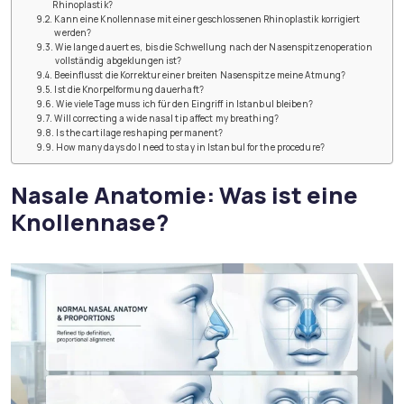
Rhinoplastik?
Kann eine Knollennase mit einer geschlossenen Rhinoplastik korrigiert
werden?
Wie lange dauert es, bis die Schwellung nach der Nasenspitzenoperation
vollständig abgeklungen ist?
Beeinflusst die Korrektur einer breiten Nasenspitze meine Atmung?
Ist die Knorpelformung dauerhaft?
Wie viele Tage muss ich für den Eingriff in Istanbul bleiben?
Will correcting a wide nasal tip affect my breathing?
Is the cartilage reshaping permanent?
How many days do I need to stay in Istanbul for the procedure?
Nasale Anatomie: Was ist eine
Knollennase?