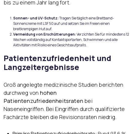
bis zu einem Jahr lang fort.
Sonnen- und UV-Schutz:
Tragen Sie täglich eine Breitband-
Sonnencreme mit LSF 50 auf und setzen Sie im Freien einen
breitkrempigen Hut auf.
Vermeidung von Erschütterungen:
Verzichten Sie für mindestens 12
Wochen vollständig auf Kontaktsportarten, Schwimmen und alle
Aktivitäten mit Risiko eines Gesichtsaufpralls.
Patientenzufriedenheit und
Langzeitergebnisse
Groß angelegte medizinische Studien berichten
durchweg von
hohen
Patientenzufriedenheitsraten
bei
Naseneingriffen. Bei Eingriffen durch qualifizierte
Fachärzte bleiben die Revisionsraten niedrig.
Primäre Patientenzufriedenheitsrate:
Rund 93,6 %