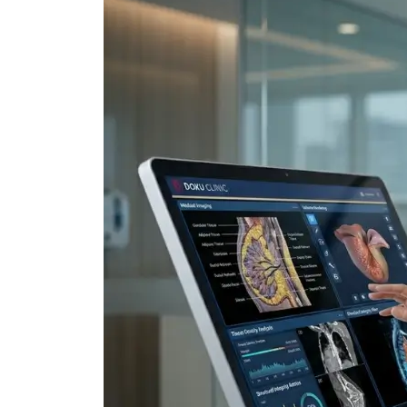
(Bleaching)
Brustverkleinerun
Zahnfüllungen
Mastopexie
Gynäkomastie-Chi
Gesichtsästhetik
Lifting von Gesicht und
Bewerbungen
Hals
ausfüllen
Lippenauffüllung
Kosmetische Chirurgie
Wangenauffüller
der Augenlider
Stirnfüller
Kosmetische
Lichtfüller für die
Ohrchirurgie
Augenpartie
Bichektomie
Kieferfiller
Nasenkorrektur
Smart Filler
Rhinoplastie
Anwendungen
Ethnische Rhinoplastik
Typ Nasenkorrektur
Septorinoplastie
Revision Rhinoplastik