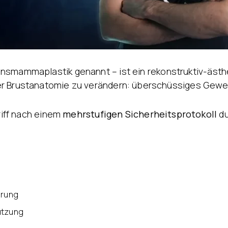
nsmammaplastik genannt – ist ein rekonstruktiv-ästhet
er Brustanatomie zu verändern: überschüssiges Gewe
griff nach einem
mehrstufigen Sicherheitsprotokoll
du
erung
ützung