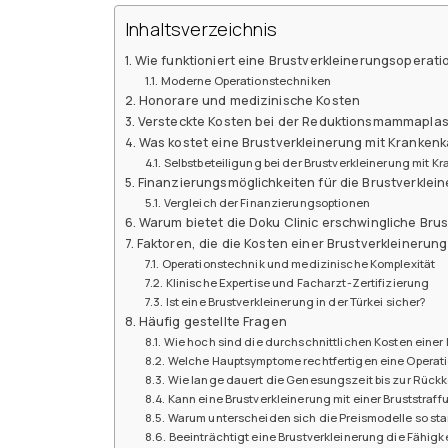
Inhaltsverzeichnis
Wie funktioniert eine Brustverkleinerungsoperati
Moderne Operationstechniken
Honorare und medizinische Kosten
Versteckte Kosten bei der Reduktionsmammaplas
Was kostet eine Brustverkleinerung mit Kranken
Selbstbeteiligung bei der Brustverkleinerung mit K
Finanzierungsmöglichkeiten für die Brustverklei
Vergleich der Finanzierungsoptionen
Warum bietet die Doku Clinic erschwingliche Brus
Faktoren, die die Kosten einer Brustverkleinerun
Operationstechnik und medizinische Komplexität
Klinische Expertise und Facharzt-Zertifizierung
Ist eine Brustverkleinerung in der Türkei sicher?
Häufig gestellte Fragen
Wie hoch sind die durchschnittlichen Kosten einer
Welche Hauptsymptome rechtfertigen eine Operat
Wie lange dauert die Genesungszeit bis zur Rückke
Kann eine Brustverkleinerung mit einer Bruststraf
Warum unterscheiden sich die Preismodelle so sta
Beeinträchtigt eine Brustverkleinerung die Fähigke