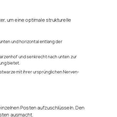
r, um eine optimale strukturelle
nten und horizontal entlang der
Warzenhof und senkrecht nach unten zur
ng bietet.
stwarze mit ihrer ursprünglichen Nerven-
e einzelnen Posten aufzuschlüsseln. Den
osten ausmacht.