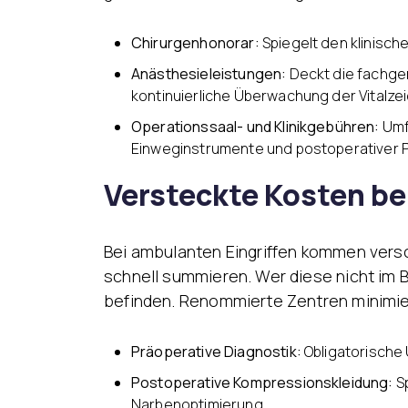
Chirurgenhonorar:
Spiegelt den klinisch
Anästhesieleistungen:
Deckt die fachger
kontinuierliche Überwachung der Vitalze
Operationssaal- und Klinikgebühren:
Umf
Einweginstrumente und postoperativer 
Versteckte Kosten b
Bei ambulanten Eingriffen kommen versc
schnell summieren. Wer diese nicht im B
befinden. Renommierte Zentren minimie
Präoperative Diagnostik:
Obligatorische
Postoperative Kompressionskleidung:
Sp
Narbenoptimierung.