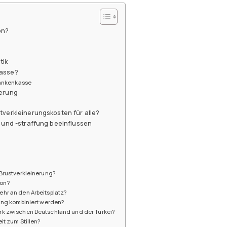
on?
tik
kasse?
rankenkasse
nerung
tverkleinerungskosten für alle?
g und -straffung beeinflussen
 Brustverkleinerung?
ion?
hr an den Arbeitsplatz?
fung kombiniert werden?
rk zwischen Deutschland und der Türkei?
it zum Stillen?