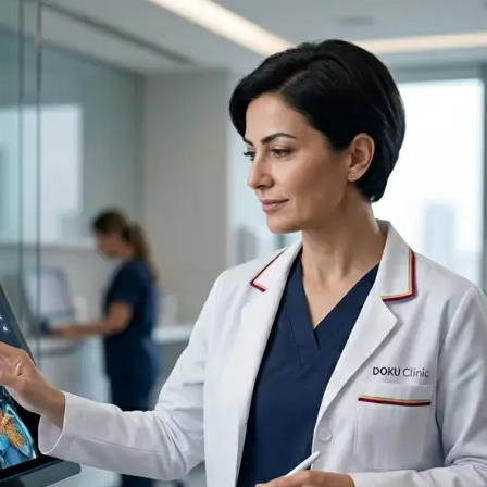
g
Hautunreinheiten
Nicht-chirurgisches
Akne-Behandlung
rurgie
Facelifting
Chemisches Peeling
Endolift
Alloblast
Ultherapie
Cosmelan &
BBL Hero Ganzkörper
Dermamelan
Hochintensiver
Autologe
fokussierter Ultraschall
Stammzelltherapie
(HI-FU)
OxyGeneo Medizinische
Scarlet X (Goldene
Hautpflege
Nadel)
Vitamin für die Hände
Faden-Facelift
Regionale
Ausdünnung
Emtone
Emsculpt Neo
CoolSculpting
Lipocel
Behandlung von
Dehnungsstreifen
Lymphdrainage