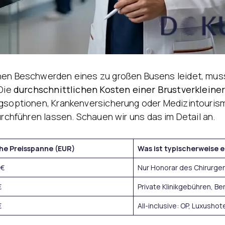
Behandlung von
Ödemen
hen Beschwerden eines zu großen Busens leidet, muss
 Die
durchschnittlichen Kosten einer Brustverkleine
ngsoptionen, Krankenversicherung oder Medizintouris
rchführen lassen. Schauen wir uns das im Detail an.
che Preisspanne (EUR)
Was ist typischerweise 
 €
Nur Honorar des Chirurgen 
€
Private Klinikgebühren, B
€
All-inclusive: OP, Luxushot