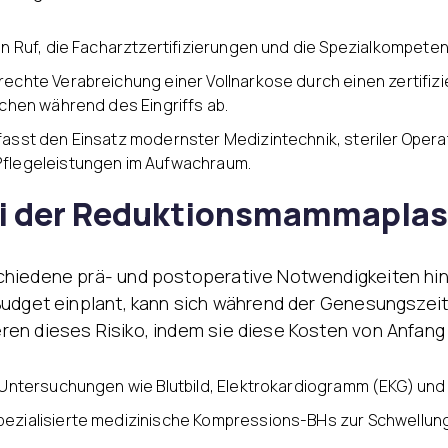
en Ruf, die Facharztzertifizierungen und die Spezialkompet
echte Verabreichung einer Vollnarkose durch einen zertifiz
ichen während des Eingriffs ab.
asst den Einsatz modernster Medizintechnik, steriler Opera
Pflegeleistungen im Aufwachraum.
ei der Reduktionsmammaplas
hiedene prä- und postoperative Notwendigkeiten hinz
udget einplant, kann sich während der Genesungszeit 
ren dieses Risiko, indem sie diese Kosten von Anfan
 Untersuchungen wie Blutbild, Elektrokardiogramm (EKG) u
ezialisierte medizinische Kompressions-BHs zur Schwellu