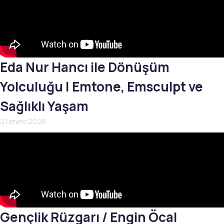
Eda Nur Hancı ile Dönüşüm
Yolculuğu | Emtone, Emsculpt ve
Sağlıklı Yaşam
21 enero 2026
Gençlik Rüzgarı / Engin Öcal