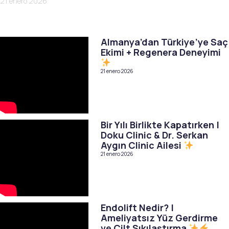
21 enero 2026
Almanya’dan Türkiye’ye Saç
Ekimi + Regenera Deneyimi
21 enero 2026
Bir Yılı Birlikte Kapatırken |
Doku Clinic & Dr. Serkan
Aygın Clinic Ailesi
21 enero 2026
Endolift Nedir? |
Ameliyatsız Yüz Gerdirme
ve Cilt Sıkılaştırma