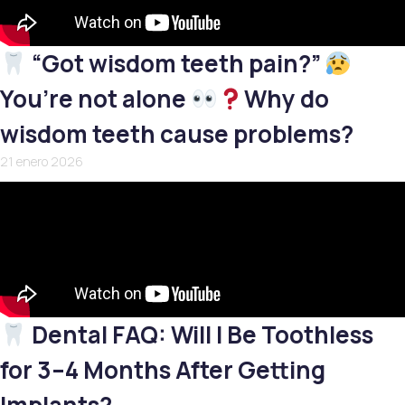
“Got wisdom teeth pain?”
You’re not alone
Why do
wisdom teeth cause problems?
21 enero 2026
Dental FAQ: Will I Be Toothless
for 3–4 Months After Getting