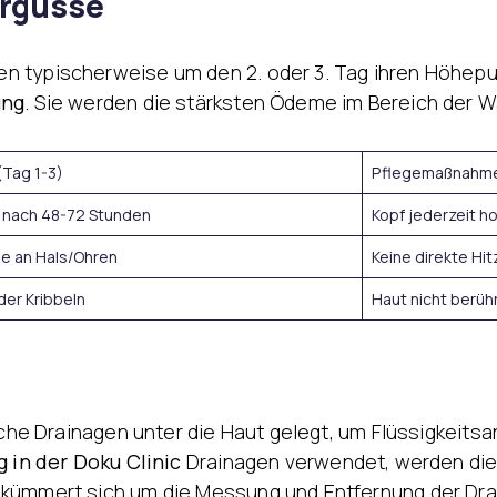
ergüsse
n typischerweise um den 2. oder 3. Tag ihren Höhepunkt
ung
. Sie werden die stärksten Ödeme im Bereich der
(Tag 1-3)
Pflegemaßnahm
 nach 48-72 Stunden
Kopf jederzeit h
ne an Hals/Ohren
Keine direkte Hit
der Kribbeln
Haut nicht berüh
gische Drainagen unter die Haut gelegt, um Flüssigke
g in der Doku Clinic
Drainagen verwendet, werden die
 kümmert sich um die Messung und Entfernung der Dra