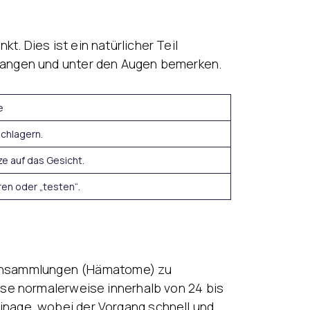
. Dies ist ein natürlicher Teil
 Wangen und unter den Augen bemerken.
e
ochlagern.
ze auf das Gesicht.
ren oder „testen“.
itsansammlungen (Hämatome) zu
se normalerweise innerhalb von 24 bis
inage, wobei der Vorgang schnell und