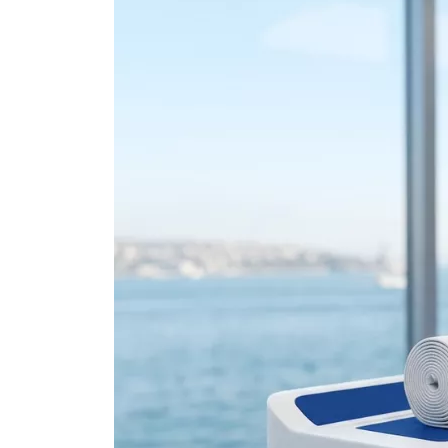
(Bleaching)
Brustverkleinerun
Zahnfüllungen
Mastopexie
Gynäkomastie-Chi
Gesichtsästhetik
Lifting von Gesicht und
Bewerbungen
Hals
ausfüllen
Lippenauffüllung
Kosmetische Chirurgie
Wangenauffüller
der Augenlider
Stirnfüller
Kosmetische
Lichtfüller für die
Ohrchirurgie
Augenpartie
Bichektomie
Kieferfiller
Nasenkorrektur
Smart Filler
Rhinoplastie
Anwendungen
Ethnische Rhinoplastik
Typ Nasenkorrektur
Septorinoplastie
Revision Rhinoplastik