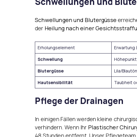
Schwellungen und Blut
Schwellungen und Blutergüsse
erreiche
der
Heilung nach einer Gesichtsstraff
Erholungselement
Erwartung 
Schwellung
Höhepunkt
Blutergüsse
Lila/Blautö
Hautsensibilität
Taubheit o
Pflege der Drainagen
In einigen Fällen werden kleine chirur
verhindern. Wenn Ihr
Plastischer Chirur
48 Stunden entfernt. Unser Pflegeteam