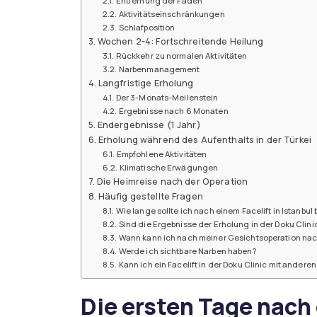
Entfernung der Fäden
Aktivitätseinschränkungen
Schlafposition
Wochen 2-4: Fortschreitende Heilung
Rückkehr zu normalen Aktivitäten
Narbenmanagement
Langfristige Erholung
Der 3-Monats-Meilenstein
Ergebnisse nach 6 Monaten
Endergebnisse (1 Jahr)
Erholung während des Aufenthalts in der Türkei
Empfohlene Aktivitäten
Klimatische Erwägungen
Die Heimreise nach der Operation
Häufig gestellte Fragen
Wie lange sollte ich nach einem Facelift in Istanbul 
Sind die Ergebnisse der Erholung in der Doku Clini
Wann kann ich nach meiner Gesichtsoperation nac
Werde ich sichtbare Narben haben?
Kann ich ein Facelift in der Doku Clinic mit andere
Die ersten Tage nach 