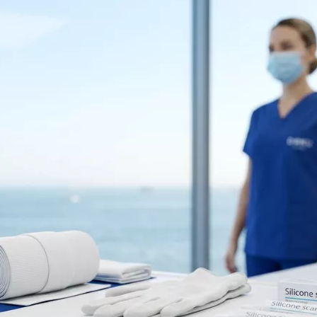
g
Hautunreinheiten
Nicht-chirurgisches
Akne-Behandlung
rurgie
Facelifting
Chemisches Peeling
Endolift
Alloblast
Ultherapie
Cosmelan &
BBL Hero Ganzkörper
Dermamelan
Hochintensiver
Autologe
fokussierter Ultraschall
Stammzelltherapie
(HI-FU)
OxyGeneo Medizinische
Scarlet X (Goldene
Hautpflege
Nadel)
Vitamin für die Hände
Faden-Facelift
Regionale
Ausdünnung
Emtone
Emsculpt Neo
CoolSculpting
Lipocel
Behandlung von
Dehnungsstreifen
Lymphdrainage