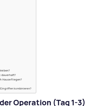
bleiben?
c dauerhaft?
h Hause fliegen?
n Eingriffen kombinieren?
der Operation (Tag 1-3)