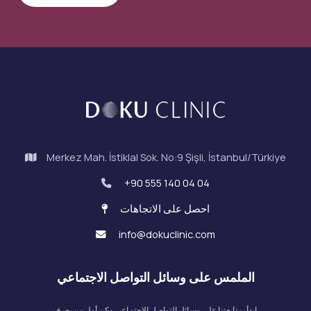
Merkez Mah. İstiklal Sok. No:9 Şişli, İstanbul/Türkiye
+90 555 140 04 04
احصل على الاتجاهات
info@dokuclinic.com
الملمس على وسائل التواصل الاجتماعي
ابدأ بمتابعتنا على وسائل التواصل الاجتماعي وكن أول من يعرف.