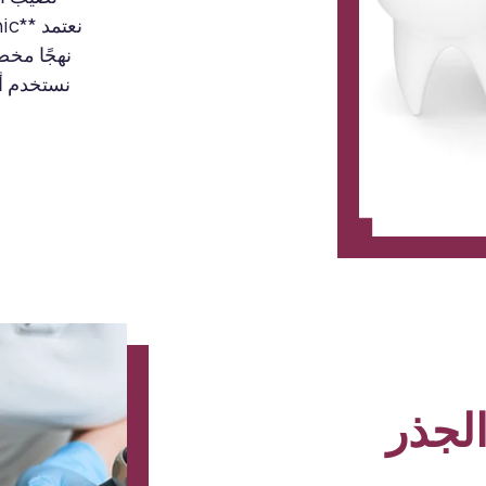
نهجًا مخص
نستخدم أح
الجذر