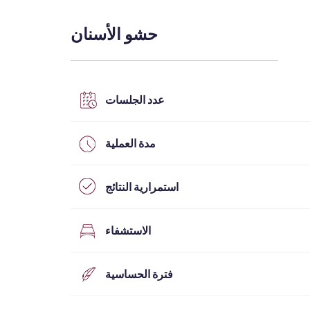
التخفيف الإقليمي
حشو الأسنان
Emtone
Emsculpt
CoolSculpting
Lipocel – Cool Sonic
علاج علامات التمدد
عدد الجلسات
مدة العملية
استمرارية النتائج
الاستشفاء
فترة الحساسية