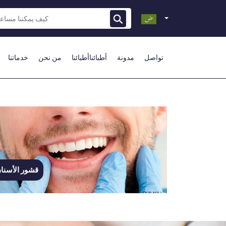
تواصل
مدونة
أطبائناأطبائنا
من نحن
خدماتنا
قشور الأسنا