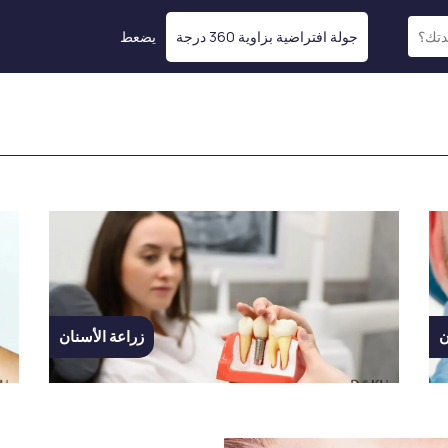
جولة افتراضية بزاوية 360 درجة
يضعط
تعبئة التطبيقات
تجميل الثدي
حشو الشفاه
تكبير الصدر
حشوة الخد
تصغير الصدر
حشوة الجبين
رفع الصدر
حشوة أسفل العين بالضوء
التثدي
حشوة الفك
شد الوجه غير الجراحي
حقن الفيلر للوجه
ن
زراعة الأسنان
شدّ الوجه بالليزر باستخدام
تقنية Endolift
تجديد الجلد
علاج الإكسوسوم للشعر
BBL Hero: طريقك نحو
معالجة PRP
بشرة مشرقة
ن
الميزوثيرابي
الموجات فوق الصوتية عالية
عملية