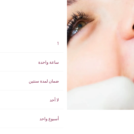
لقاح الرطوبة
الكثافة المركزة (HI-FU)
الحمض النووي للسلمون
إبرة الذهب القرمزي
لقاح الكولاجين
شد الوجه بالخيوط
إكسير الشباب
علاج النمش والبقع الداكنة
بالليزر
علاج حب الشباب
1
التقشير الكيميائي للوجه
العناية بالبشرة الطبية بجهاز
ساعة واحدة
OxyGeneo
ضمان لمدة سنتين
لا أحد
أسبوع واحد