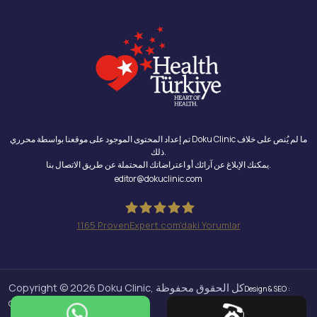
تم إعداد المحتوى الموجود على موقعنا بواسطة محرري Doku Clinic ما لم يُنص على خلاف
ذلك.
يمكنك الإبلاغ عن آرائك أو اعتراضاتك المحتملة عن طريق الاتصال بنا.
editor@dokuclinic.com
1165
ProvenExpert.com'daki Yorumlar
Doku Clinic
Copyright © 2026 Doku Clinic, كل الحقوق محفوظة
Design & SEO :
Crabs Media