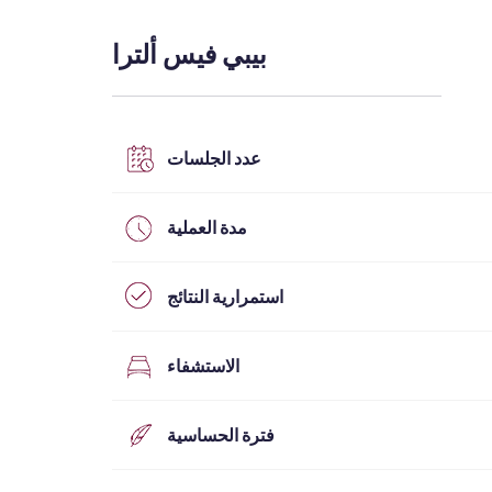
التخفيف الإقليمي
بيبي فيس ألترا
Emtone
Emsculpt
CoolSculpting
Lipocel – Cool Sonic
علاج علامات التمدد
عدد الجلسات
مدة العملية
استمرارية النتائج
الاستشفاء
فترة الحساسية