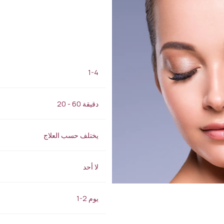
لقاح الرطوبة
الكثافة المركزة (HI-FU)
الحمض النووي للسلمون
إبرة الذهب القرمزي
لقاح الكولاجين
شد الوجه بالخيوط
إكسير الشباب
علاج النمش والبقع الداكنة
بالليزر
علاج حب الشباب
1-4
التقشير الكيميائي للوجه
العناية بالبشرة الطبية بجهاز
20 - 60 دقيقة
OxyGeneo
يختلف حسب العلاج
لا أحد
1-2 يوم