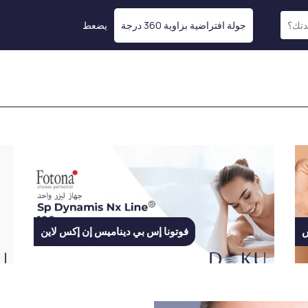
جولة افتراضية بزاوية 360 درجة
يضعط
تعبئة التطبيقات
تجميل الثدي
حشو الشفاه
تكبير الصدر
حشوة الخد
تصغير الصدر
حشوة الجبين
رفع الصدر
حشوة أسفل العين بالضوء
التثدي
حشوة الفك
شد الوجه غير الجراحي
حقن الفيلر للوجه
س
فوتونا إس بي ديناميس إن إكس لاين
شدّ الوجه بالليزر باستخدام
تقنية Endolift
تجديد الجلد
علاج الإكسوسوم للشعر
BBL Hero: طريقك نحو
معالجة PRP
بشرة مشرقة
ن
الميزوثيرابي
الموجات فوق الصوتية عالية
عملية