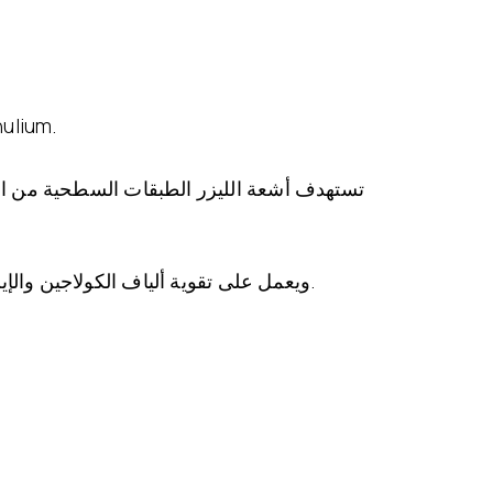
، المعروف أيضًا باسم ليزر البقع، هو نظام للعناية بالبشرة والتجديد
تستهدف أشعة الليزر الطبقات السطحية من الجل
على موافقة إدارة الغذاء والدواء الأمريكية (FDA)، ويعمل على تقوية ألياف الكولاجين والإيلاستين لبدء عملية تجديد البشرة.