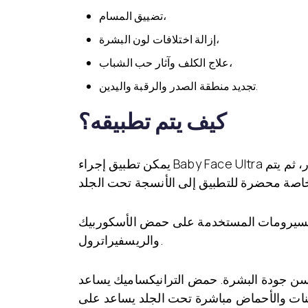
تضييق المسام،
إزالة اختلافات لون البشرة،
علاج الكلف وآثار حب الشباب،
تجديد منطقة الصدر والرقبة واليدين.
كيف يتم تطبيقه؟
يمكن تطبيق إجراء Baby Face Ultra على جميع مناطق الجسم بعد استشارة طبيب الأمراض الجلدية. يتم فتح قنوات دقيقة في الجلد بواسطة الليزر، ثم يتم
ستخدمة على حمض الأسكوربيك (مشتق من فيتامين C)، والريتينول (مشتق من فيتامين A)، وحمض الترانيكساميك،
والريسفيراترول.
سن جودة البشرة. حمض الترانيكساميك يساعد
تامينات والأحماض مباشرة تحت الجلد يساعد على