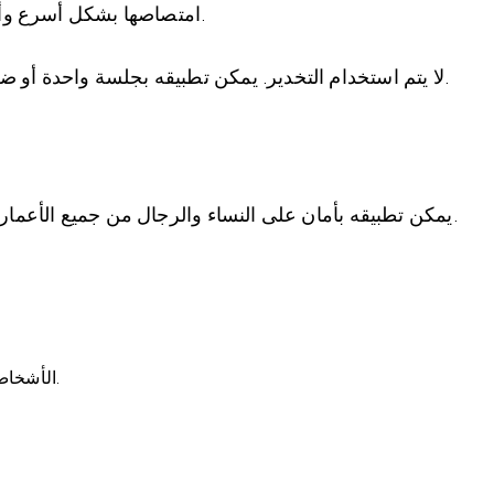
امتصاصها بشكل أسرع وأسهل، مما يؤدي إلى بشرة أكثر إشراقًا وحيوية.
لا يتم استخدام التخدير. يمكن تطبيقه بجلسة واحدة أو ضمن بروتوكولات خاصة يتم تحديدها لكل شخص.
يمكن تطبيقه بأمان على النساء والرجال من جميع الأعمار الذين يفضلون إجراءات ذات فترة تعافٍ أقصر.
الأشخاص الذين لديهم التهابات أو عدوى نشطة في الجلد.