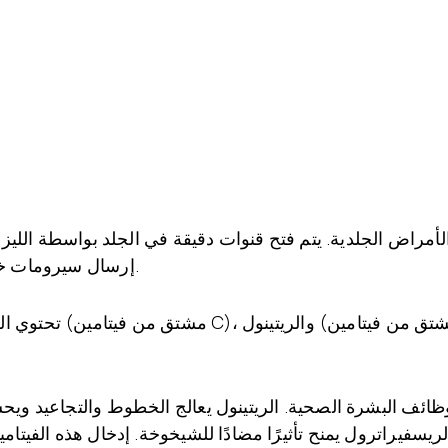
إرسال سيرومات خاصة محضرة للتطبيق إلى الأنسجة تحت الجلد.
تحتوي السيرومات الم
ف البشرة الصحية. الريتينول يعالج الخطوط والتجاعيد ويح
الريسفيراترول يمنح تأثيرًا مضادًا للشيخوخة. إدخال هذه الفي