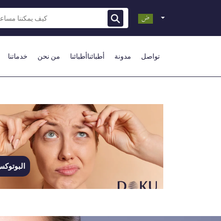
تواصل
مدونة
أطبائناأطبائنا
من نحن
خدماتنا
البوتوك