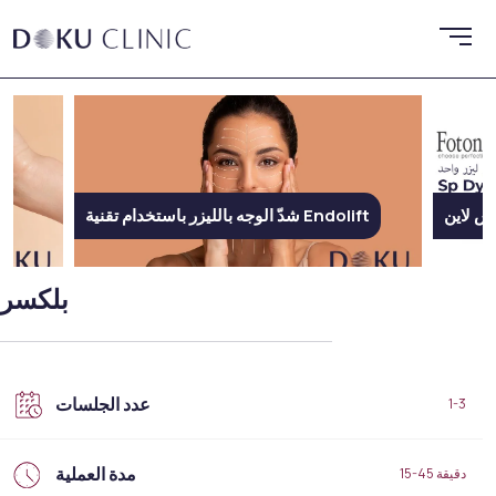
يس إن إكس لاين
شدّ الوجه بالليزر باستخدام تقنية Endolift
بلكسر
عدد الجلسات
1-3
مدة العملية
15-45 دقيقة