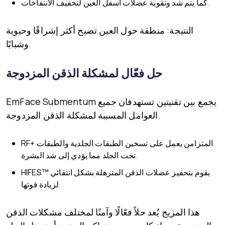
كما يتم شد وتقوية عضلات أسفل العين لتخفيف الانتفاخات.
النتيجة: منطقة حول العين تصبح أكثر إشراقًا وحيوية
وشبابًا.
حل فعّال لمشكلة الذقن المزدوجة
يجمع بين تقنيتين تستهدفان جميع
EmFace Submentum
العوامل المسببة لمشكلة الذقن المزدوجة.
RF+ المتزامن
يعمل على تسخين الطبقات الجلدية والطبقات
تحت الجلد مما يؤدي إلى شد البشرة.
يقوم بتحفيز عضلات الذقن المترهلة بشكل انتقائي
HIFES™
لزيادة قوتها.
هذا المزيج يُعد
حلاً فعّالًا وآمنًا لمختلف مشكلات الذقن