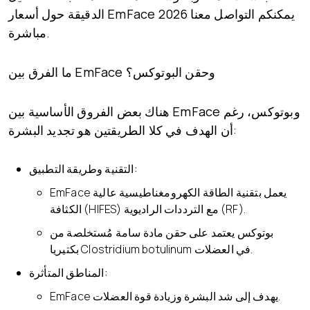
يمكنكم التواصل معنا
أسعار EmFace 2026
الدقيقة حول
مباشرة.
ما الفرق بين EmFace وحقن البوتوكس؟
و
بوتوكس
، رغم
EmFace
هناك بعض الفروق الأساسية بين
أن الهدف في كلا الطريقتين هو تجديد البشرة:
التقنية وطريقة التطبيق:
EmFace يعمل بتقنية الطاقة الكهرومغناطيسية عالية
الكثافة (HIFES) مع الترددات الراديوية (RF).
بوتوكس يعتمد على حقن مادة سامة مُستخلصة من
بكتيريا Clostridium botulinum في العضلات.
المناطق المتأثرة:
EmFace يهدف إلى شد البشرة وزيادة قوة العضلات.