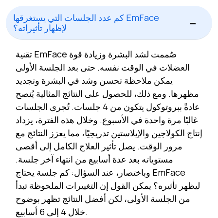
كم عدد الجلسات التي يستغرقها EmFace
لإظهار تأثيراته؟
تقنية EmFace صُممت لشد البشرة وزيادة قوة
العضلات في الوقت نفسه. حتى بعد الجلسة الأولى
يمكن ملاحظة تحسن وشد في البشرة وتجديد
مظهرها. ومع ذلك، للحصول على النتائج المثالية يُنصح
عادةً ببروتوكول يتكون من 4 جلسات. تُجرى الجلسات
غالبًا مرة واحدة في الأسبوع. وخلال هذه الفترة، يزداد
إنتاج الكولاجين والإيلاستين تدريجيًا، مما يعزز النتائج مع
مرور الوقت. يصل تأثير العلاج الكامل إلى أقصى
مستوياته بعد عدة أسابيع من انتهاء آخر جلسة.
وباختصار، عند السؤال: كم جلسة يحتاج EmFace
ليظهر تأثيره؟ يمكن القول إن التغييرات الملحوظة تبدأ
من الجلسة الأولى، لكن أفضل النتائج تظهر بوضوح
خلال 4 إلى 6 أسابيع.