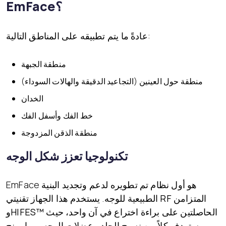
EmFace؟
عادةً ما يتم تطبيقه على المناطق التالية:
منطقة الجبهة
منطقة حول العينين (التجاعيد الدقيقة والهالات السوداء)
الخدان
خط الفك وأسفل الفك
منطقة الذقن المزدوجة
تكنولوجيا تعزز شكل الوجه
EmFace هو أول نظام تم تطويره لدعم وتجديد البنية
RF المتزامن
الطبيعية للوجه. يستخدم هذا الجهاز تقنيتي
الحاصلتين على براءة اختراع في آن واحد، حيث
HIFES™
و
يستهدف كلاً من نسيج الجلد وعضلات الوجه، مما يمنح