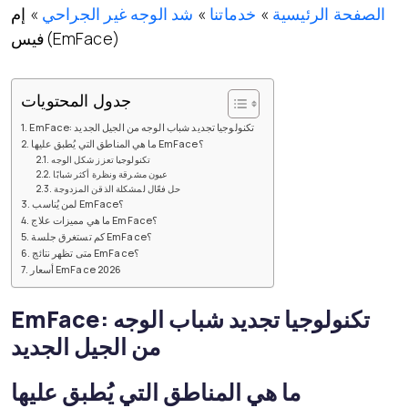
الصفحة الرئيسية
»
خدماتنا
»
شد الوجه غير الجراحي
»
إم
فيس(EmFace)
جدول المحتويات
EmFace: تكنولوجيا تجديد شباب الوجه من الجيل الجديد
ما هي المناطق التي يُطبق عليها EmFace؟
تكنولوجيا تعزز شكل الوجه
عيون مشرقة ونظرة أكثر شبابًا
حل فعّال لمشكلة الذقن المزدوجة
لمن يُناسب EmFace؟
ما هي مميزات علاج EmFace؟
كم تستغرق جلسة EmFace؟
متى تظهر نتائج EmFace؟
أسعار EmFace 2026
EmFace: تكنولوجيا تجديد شباب الوجه
من الجيل الجديد
ما هي المناطق التي يُطبق عليها