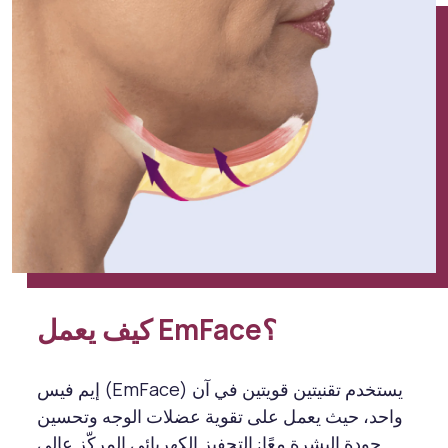
كيف يعمل EmFace؟
إيم فيس (EmFace) يستخدم تقنيتين قويتين في آن
واحد، حيث يعمل على تقوية عضلات الوجه وتحسين
جودة البشرة معًا: التحفيز الكهربائي المركّز عالي