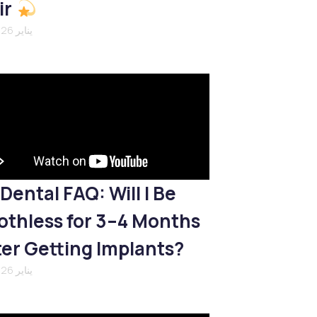
ir
21 يناير 2026
Dental FAQ: Will I Be
othless for 3–4 Months
ter Getting Implants?
21 يناير 2026