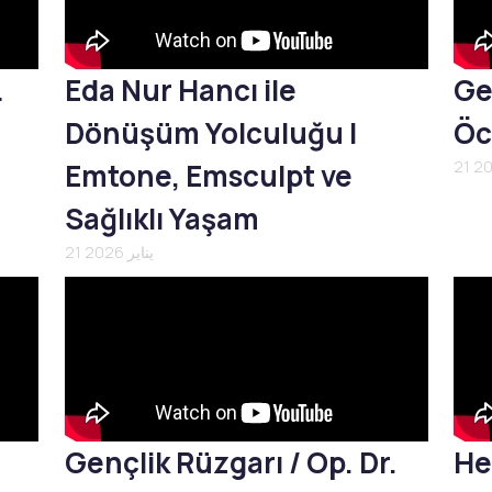
L
Eda Nur Hancı ile
Ge
Dönüşüm Yolculuğu |
Öc
Emtone, Emsculpt ve
Sağlıklı Yaşam
21 يناير 2026
Gençlik Rüzgarı / Op. Dr.
He