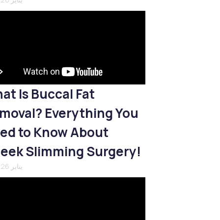
at Is Buccal Fat
moval? Everything You
ed to Know About
eek Slimming Surgery!
21 يناير 2026