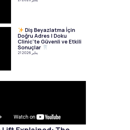
Diş Beyazlatma İçin
Doğru Adres | Doku
Clinic’te Güvenli ve Etkili
Sonuçlar
21 يناير 2026