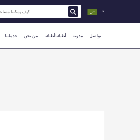
تواصل
مدونة
أطبائناأطبائنا
من نحن
خدماتنا