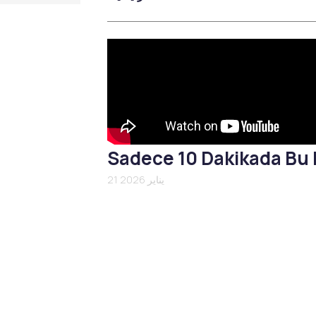
التخفيف الإقليمي
Emtone
Emsculpt
CoolSculpting
Lipocel – Cool Sonic
علاج علامات التمدد
Sadece 10 Dakikada Bu 
21 يناير 2026