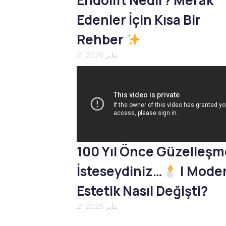
Endolift Nedir? Merak
Edenler İçin Kısa Bir
Rehber
21 يناير 2026
100 Yıl Önce Güzelleş
İsteseydiniz…
| Mode
Estetik Nasıl Değişti?
21 يناير 2026