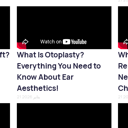
ft?
What Is Otoplasty?
Wh
Everything You Need to
Re
Know About Ear
Ne
Aesthetics!
Ch
21 يناير 2026