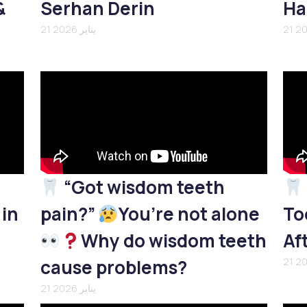
&
Serhan Derin
Ha
21 يناير 2026
“Got wisdom teeth
 in
pain?”
You’re not alone
To
Why do wisdom teeth
Af
cause problems?
21 يناير 2026