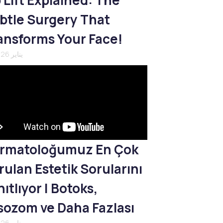
p Lift Explained: The
btle Surgery That
ansforms Your Face!
21 يناير 2026
rmatoloğumuz En Çok
rulan Estetik Sorularını
ıtlıyor | Botoks,
sozom ve Daha Fazlası
21 يناير 2026