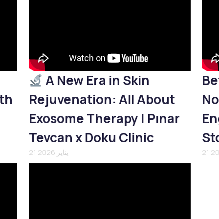
A New Era in Skin
Be
th
Rejuvenation: All About
No
Exosome Therapy | Pınar
En
Tevcan x Doku Clinic
St
21 يناير 2026