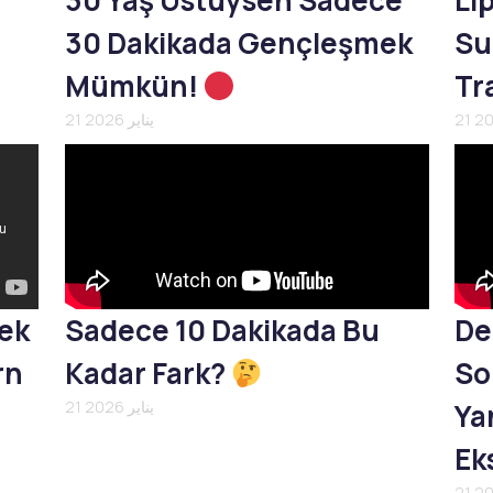
30 Yaş Üstüysen Sadece
Li
30 Dakikada Gençleşmek
Su
Mümkün!
Tr
21 يناير 2026
mek
Sadece 10 Dakikada Bu
De
rn
Kadar Fark?
So
Yan
21 يناير 2026
Ek