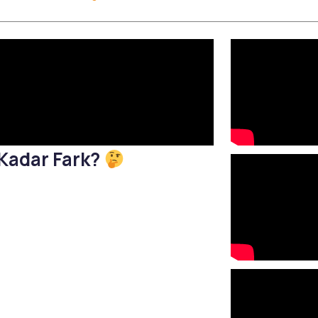
لقاح الرطوبة
الكثافة المركزة (HI-FU)
الحمض النووي للسلمون
إبرة الذهب القرمزي
لقاح الكولاجين
شد الوجه بالخيوط
إكسير الشباب
علاج النمش والبقع الداكنة
بالليزر
علاج حب الشباب
التقشير الكيميائي للوجه
العناية بالبشرة الطبية بجهاز
OxyGeneo
Kadar Fark?