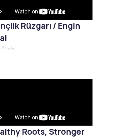
nçlik Rüzgarı / Engin
al
21 يناير 2026
althy Roots, Stronger