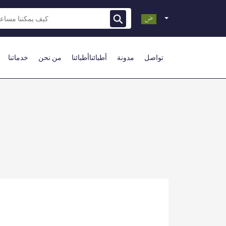
تواصل
مدونة
أطبائناأطبائنا
من نحن
خدماتنا