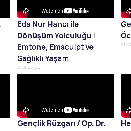
L
Eda Nur Hancı ile
Ge
Dönüşüm Yolculuğu |
Öc
Emtone, Emsculpt ve
Sağlıklı Yaşam
21 يناير 2026
Gençlik Rüzgarı / Op. Dr.
He