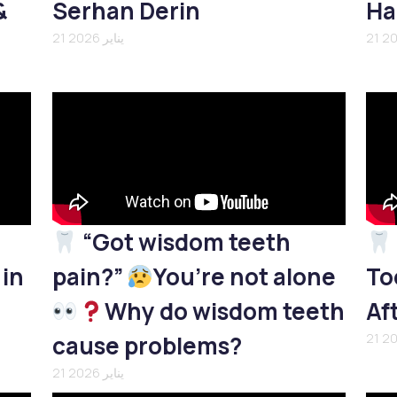
&
Serhan Derin
Ha
21 يناير 2026
“Got wisdom teeth
 in
pain?”
You’re not alone
To
Why do wisdom teeth
Af
cause problems?
21 يناير 2026