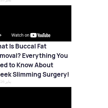
at Is Buccal Fat
moval? Everything You
ed to Know About
eek Slimming Surgery!
21 يناير 2026