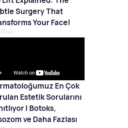
p Lift Explained: The
btle Surgery That
ansforms Your Face!
21 يناير 2026
rmatoloğumuz En Çok
rulan Estetik Sorularını
ıtlıyor | Botoks,
sozom ve Daha Fazlası
21 يناير 2026