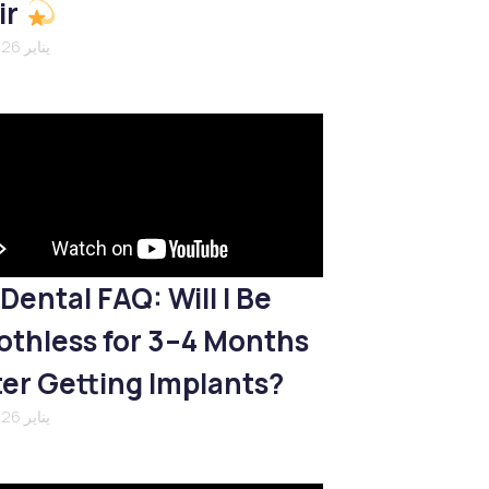
ir
21 يناير 2026
Dental FAQ: Will I Be
othless for 3–4 Months
ter Getting Implants?
21 يناير 2026