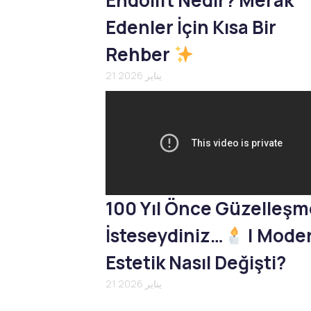
Endolift Nedir? Merak
Edenler İçin Kısa Bir
Rehber
21 يناير 2026
100 Yıl Önce Güzelleş
İsteseydiniz…
| Mode
Estetik Nasıl Değişti?
21 يناير 2026