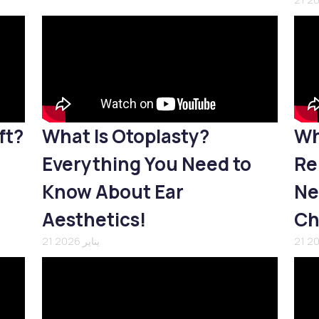
ft?
What Is Otoplasty?
Wh
Everything You Need to
Re
Know About Ear
Ne
Aesthetics!
Ch
21 يناير 2026