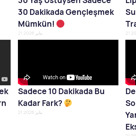
30 Yaş Üstüysen Sadece
Li
30 Dakikada Gençleşmek
Su
Mümkün!
Tr
21 يناير 2026
mek
Sadece 10 Dakikada Bu
De
rn
Kadar Fark?
So
Yan
21 يناير 2026
Ek