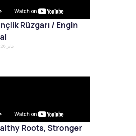
nçlik Rüzgarı / Engin
al
21 يناير 2026
althy Roots, Stronger