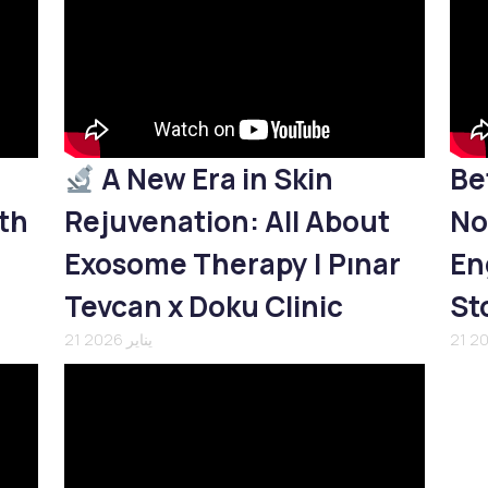
A New Era in Skin
Be
th
Rejuvenation: All About
No
Exosome Therapy | Pınar
En
Tevcan x Doku Clinic
St
21 يناير 2026