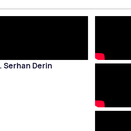
لقاح الرطوبة
الكثافة المركزة (HI-FU)
الحمض النووي للسلمون
إبرة الذهب القرمزي
لقاح الكولاجين
شد الوجه بالخيوط
إكسير الشباب
علاج النمش والبقع الداكنة
بالليزر
علاج حب الشباب
التقشير الكيميائي للوجه
العناية بالبشرة الطبية بجهاز
OxyGeneo
r. Serhan Derin