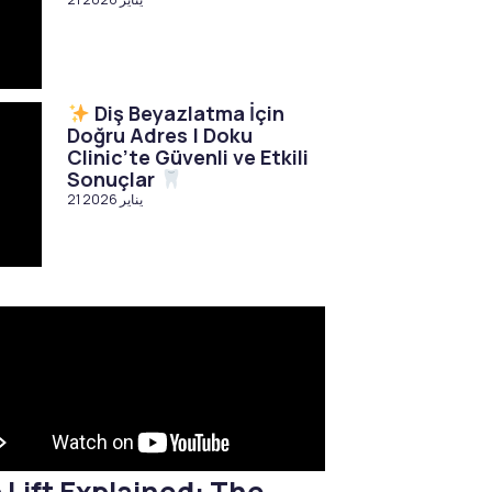
Diş Beyazlatma İçin
Doğru Adres | Doku
Clinic’te Güvenli ve Etkili
Sonuçlar
21 يناير 2026