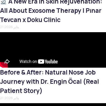
A New Era in Skin Rejuvenation:
All About Exosome Therapy | Pınar
Tevcan x Doku Clinic
21 يناير 2026
Before & After: Natural Nose Job
Journey with Dr. Engin Öcal (Real
Patient Story)
21 يناير 2026