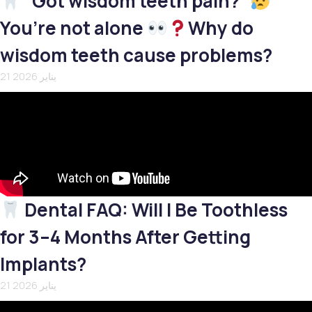
“Got wisdom teeth pain?”
You’re not alone
Why do
wisdom teeth cause problems?
21 يناير 2026
Dental FAQ: Will I Be Toothless
for 3–4 Months After Getting
Implants?
21 يناير 2026