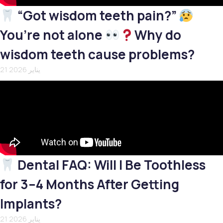
“Got wisdom teeth pain?”
You’re not alone
Why do
wisdom teeth cause problems?
21 يناير 2026
Dental FAQ: Will I Be Toothless
for 3–4 Months After Getting
Implants?
21 يناير 2026