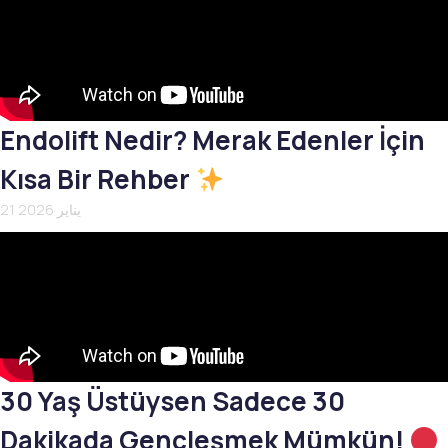
Endolift Nedir? Merak Edenler İçin
Kısa Bir Rehber
21 يناير 2026
30 Yaş Üstüysen Sadece 30
Dakikada Gençleşmek Mümkün!