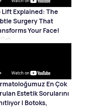
p Lift Explained: The
btle Surgery That
ansforms Your Face!
21 يناير 2026
rmatoloğumuz En Çok
rulan Estetik Sorularını
ıtlıyor | Botoks,