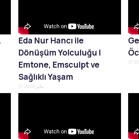
L
Eda Nur Hancı ile
Ge
Dönüşüm Yolculuğu |
Öc
Emtone, Emsculpt ve
Sağlıklı Yaşam
21 يناير 2026