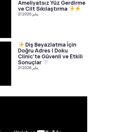
Ameliyatsız Yüz Gerdirme
ve Cilt Sıkılaştırma
21 يناير 2026
Diş Beyazlatma İçin
Doğru Adres | Doku
Clinic’te Güvenli ve Etkili
Sonuçlar
21 يناير 2026