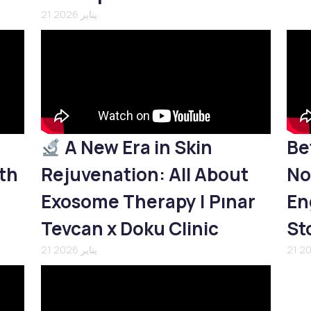
21 يناير 2026
A New Era in Skin
Be
th
Rejuvenation: All About
No
Exosome Therapy | Pınar
En
Tevcan x Doku Clinic
St
21 يناير 2026