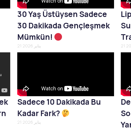
30 Yaş Üstüysen Sadece
Li
30 Dakikada Gençleşmek
Su
Mümkün!
Tr
21 يناير 2026
mek
Sadece 10 Dakikada Bu
De
rn
Kadar Fark?
So
Yan
21 يناير 2026