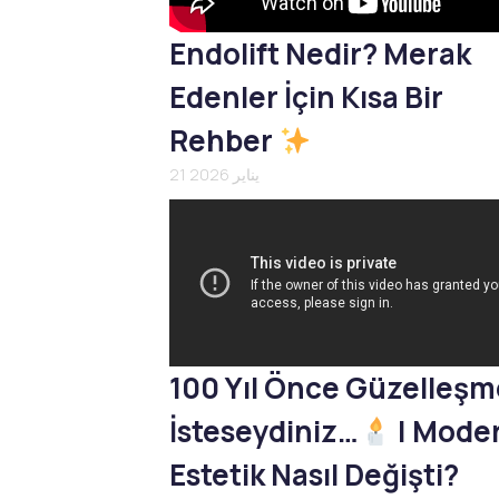
Endolift Nedir? Merak
Edenler İçin Kısa Bir
Rehber
21 يناير 2026
100 Yıl Önce Güzelleş
İsteseydiniz…
| Mode
Estetik Nasıl Değişti?