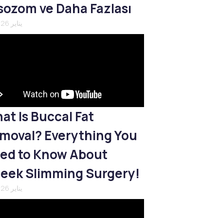
sozom ve Daha Fazlası
21 يناير 2026
at Is Buccal Fat
moval? Everything You
ed to Know About
eek Slimming Surgery!
21 يناير 2026