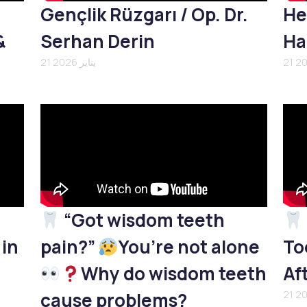
Gençlik Rüzgarı / Op. Dr.
He
&
Serhan Derin
Ha
21 يناير 2026
“Got wisdom teeth
 in
pain?”
You’re not alone
To
Why do wisdom teeth
Af
cause problems?