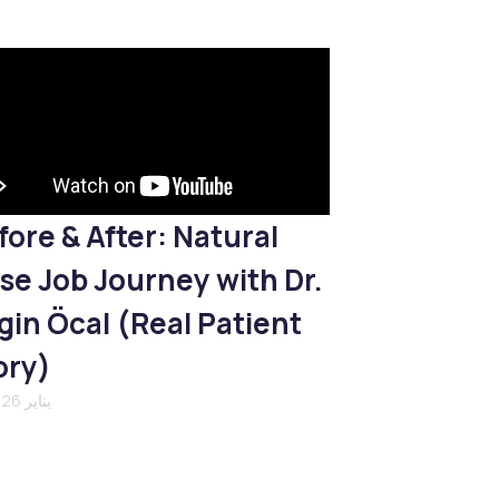
fore & After: Natural
se Job Journey with Dr.
gin Öcal (Real Patient
ory)
21 يناير 2026