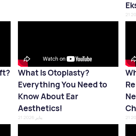
Ek
ft?
What Is Otoplasty?
Wh
Everything You Need to
Re
Know About Ear
Ne
Aesthetics!
Ch
21 يناير 2026