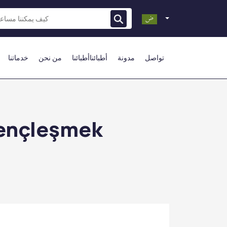
تواصل
مدونة
أطبائناأطبائنا
من نحن
خدماتنا
Gençleşmek