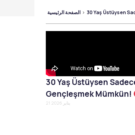
التخفيف الإقليمي
30 Yaş Üstüysen S
الصفحة الرئيسية
Emtone
Emsculpt
CoolSculpting
Lipocel – Cool Sonic
علاج علامات التمدد
30 Yaş Üstüysen Sadec
Gençleşmek Mümkün!
21 يناير 2026