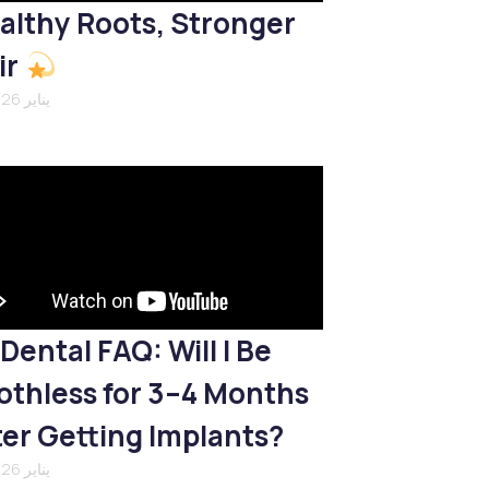
althy Roots, Stronger
ir
21 يناير 2026
Dental FAQ: Will I Be
othless for 3–4 Months
ter Getting Implants?
21 يناير 2026