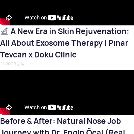
A New Era in Skin Rejuvenation:
All About Exosome Therapy | Pınar
Tevcan x Doku Clinic
21 يناير 2026
Before & After: Natural Nose Job
Journey with Dr. Engin Öcal (Real