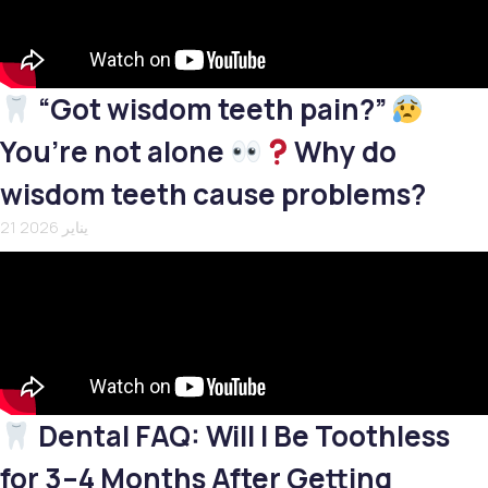
“Got wisdom teeth pain?”
You’re not alone
Why do
wisdom teeth cause problems?
21 يناير 2026
Dental FAQ: Will I Be Toothless
for 3–4 Months After Getting