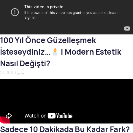
100 Yıl Önce Güzelleşmek
İsteseydiniz…
| Modern Estetik
Nasıl Değişti?
21 يناير 2026
Sadece 10 Dakikada Bu Kadar Fark?