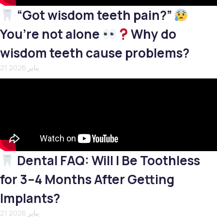
“Got wisdom teeth pain?”
You’re not alone
Why do
wisdom teeth cause problems?
21 يناير 2026
Dental FAQ: Will I Be Toothless
for 3–4 Months After Getting
Implants?
21 يناير 2026