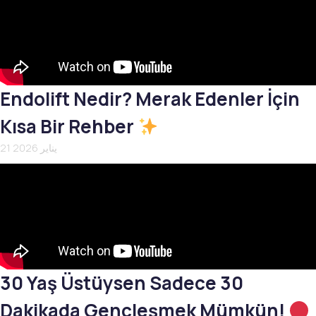
Endolift Nedir? Merak Edenler İçin
Kısa Bir Rehber
21 يناير 2026
30 Yaş Üstüysen Sadece 30
Dakikada Gençleşmek Mümkün!