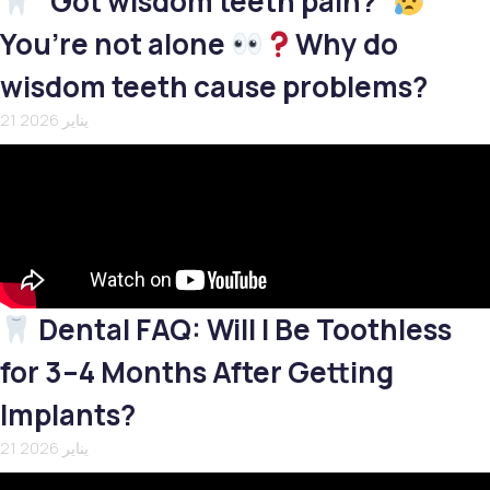
“Got wisdom teeth pain?”
You’re not alone
Why do
wisdom teeth cause problems?
21 يناير 2026
Dental FAQ: Will I Be Toothless
for 3–4 Months After Getting
Implants?
21 يناير 2026