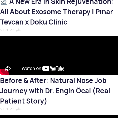
A New Era in Skin Rejuvenation:
All About Exosome Therapy | Pınar
Tevcan x Doku Clinic
21 يناير 2026
Before & After: Natural Nose Job
Journey with Dr. Engin Öcal (Real
Patient Story)
21 يناير 2026