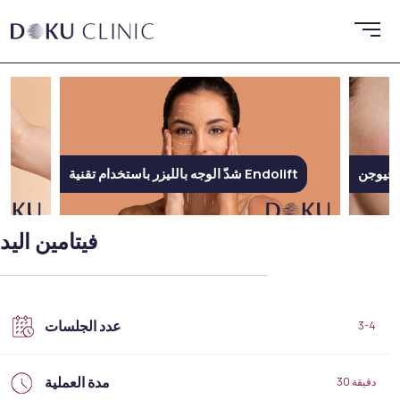
إم فيوجن
شدّ الوجه بالليزر باستخدام تقنية Endolift
فيتامين اليد
عدد الجلسات
3-4
مدة العملية
30 دقيقة