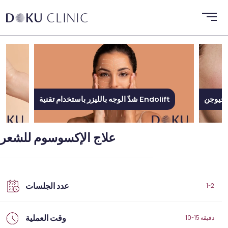
إم فيوجن
شدّ الوجه بالليزر باستخدام تقنية Endolift
علاج الإكسوسوم للشعر
عدد الجلسات
1-2
وقت العملية
10-15 دقيقة