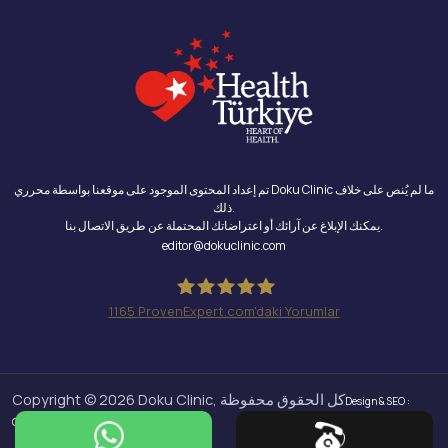
تم إعداد المحتوى الموجود على موقعنا بواسطة محرري Doku Clinic ما لم يُنص على خلاف
ذلك.
يمكنك الإبلاغ عن آرائك أو اعتراضاتك المحتملة عن طريق الاتصال بنا.
editor@dokuclinic.com
1165
ProvenExpert.com'daki Yorumlar
Doku Clinic
Copyright © 2026 Doku Clinic, كل الحقوق محفوظة
Design & SEO :
Crabs Media