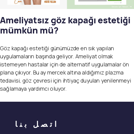
Ameliyatsız göz kapağı estetiği
mümkün mü?
Göz kapağı estetiği günümüzde en sık yapılan
uygulamaların başında geliyor. Ameliyat olmak
istemeyen hastalar için de alternatif uygulamalar ön
plana çıkıyor. Bu ay mercek altına aldığımız plazma
tedavisi, göz çevresi için ihtiyaç duyulan yenilenmeyi
sağlamaya yardımcı oluyor.
اتصل بنا