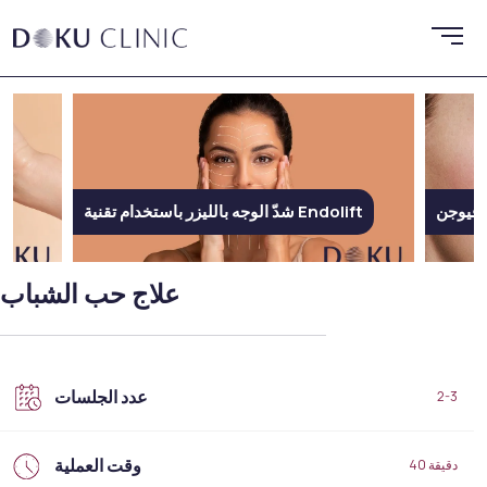
إم فيوجن
شدّ الوجه بالليزر باستخدام تقنية Endolift
علاج حب الشباب
عدد الجلسات
2-3
وقت العملية
40 دقيقة