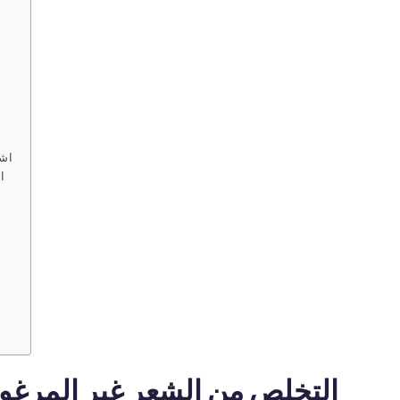
لقاح الرطوبة
الكثافة المركزة (HI-FU)
الحمض النووي للسلمون
إبرة الذهب القرمزي
لقاح الكولاجين
شد الوجه بالخيوط
إكسير الشباب
علاج النمش والبقع الداكنة
بالليزر
علاج حب الشباب
التقشير الكيميائي للوجه
اشي
العناية بالبشرة الطبية بجهاز
ا
OxyGeneo
التخلص من الشعر غير المرغوب 