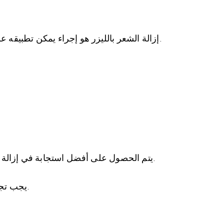
إزالة الشعر بالليزر هو إجراء يمكن تطبيقه على النساء والرجال الأصحاء ، بمن فيهم النساء الحوامل ، دون أي مشاكل في الأشهر الأربعة الأولى من الحمل.
يتم الحصول على أفضل استجابة في إزالة الشعر بالليزر بشعر فاتح وسميك ومظلم بلون البشرة. الشعر عديم اللون والأحمر لا يتأثر بالليزر لإزالة الشعر.
يجب تجنب مصادر الضوء الاصطناعي مثل حمامات الشمس أو الاستلقاء تحت أشعة الشمس قبل 15 يومًا من الإجراء.