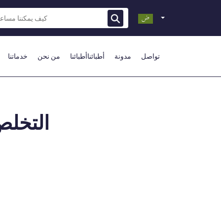
تواصل
مدونة
أطبائناأطبائنا
من نحن
خدماتنا
التخلص