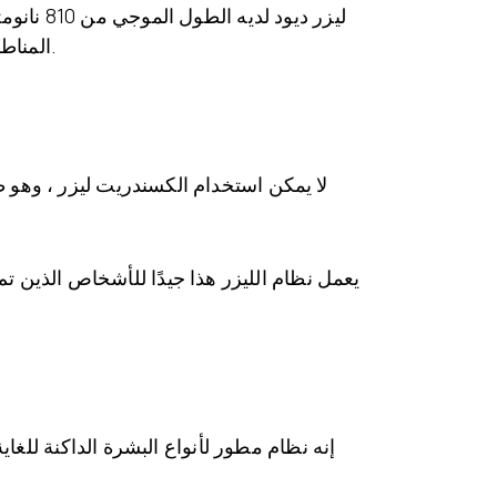
ليزر دي
المناطق ذات الشعر العميق. يمكن تطبيق ليزر ديود بشكل مريح حتى على البشرة الداكنة حيث طوله الموجي طويل.
لا يمكن استخدام الكسندريت ليزر ، وهو طر
يعمل نظام الليزر هذا جيدًا للأشخاص الذين ت
إنه نظام مطور لأنواع البشرة الداكنة للغاية